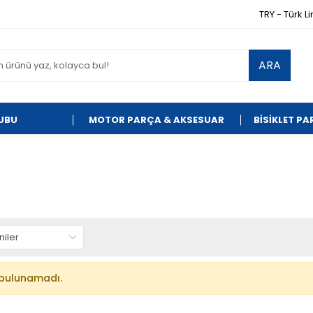
TRY - Türk Li
ARA
UBU
MOTOR PARÇA & AKSESUAR
BİSİKLET P
bulunamadı.