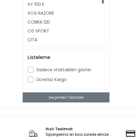
XY 100 E
XCG RAZORE
COBRA 12D
CG SPORT
ÇİTA
CROSS NR 200
Listeleme
BLUEBERRY
TK 03
Sadece stoktakileri göster
125R
Ücretsiz Kargo
SPONTİNİ 110
NEWLİGHT 125
Seçimleri Temizle
XR 139
Hızlı Teslimat
Siparişleriniz en kısa sürede elinize