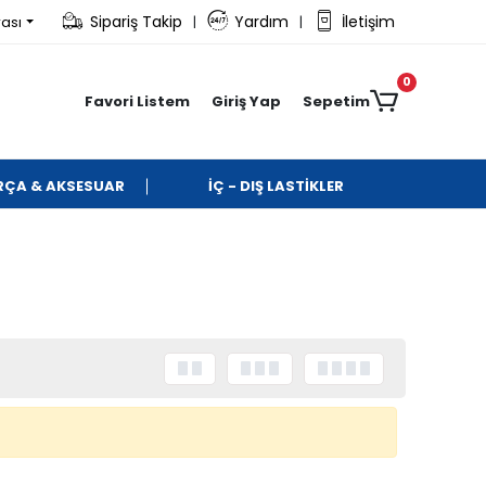
Sipariş Takip
Yardım
İletişim
rası
|
|
0
Favori Listem
Giriş Yap
Sepetim
ARÇA & AKSESUAR
İÇ - DIŞ LASTİKLER