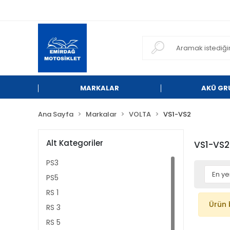
MARKALAR
AKÜ GR
Ana Sayfa
Markalar
VOLTA
VS1-VS2
Alt Kategoriler
VS1-VS2
PS3
PS5
RS 1
Ürün 
RS 3
RS 5