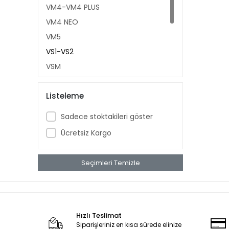
VM4-VM4 PLUS
VM4 NEO
VM5
VS1-VS2
VSM
VSC
Listeleme
VSX
VT5
Sadece stoktakileri göster
APM5
Ücretsiz Kargo
Seçimleri Temizle
Hızlı Teslimat
Siparişleriniz en kısa sürede elinize