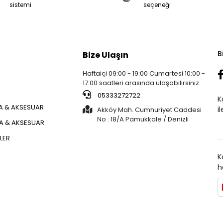
sistemi
seçeneği
B
Bize Ulaşın
Haftaiçi 09:00 - 19:00 Cumartesi 10:00 -
17:00 saatleri arasında ulaşabilirsiniz.
05333272722
K
 & AKSESUAR
i
Akköy Mah. Cumhuriyet Caddesi
No : 18/A Pamukkale / Denizli
ÇA & AKSESUAR
KLER
K
h