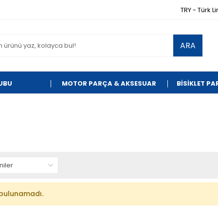
TRY - Türk Li
ARA
UBU
MOTOR PARÇA & AKSESUAR
BİSİKLET P
bulunamadı.