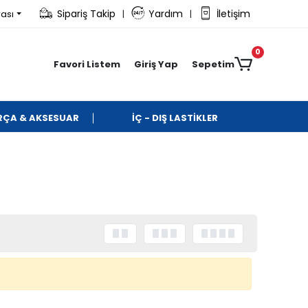
Sipariş Takip
Yardım
İletişim
rası
|
|
0
Favori Listem
Giriş Yap
Sepetim
ARÇA & AKSESUAR
İÇ - DIŞ LASTİKLER