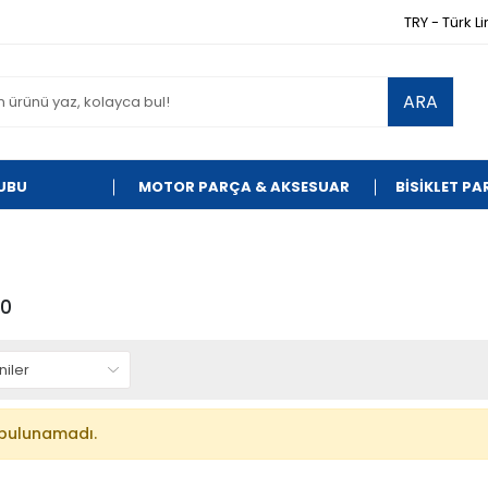
TRY - Türk Li
ARA
UBU
MOTOR PARÇA & AKSESUAR
BİSİKLET P
00
bulunamadı.