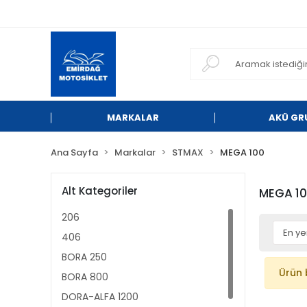
MARKALAR
AKÜ GR
Ana Sayfa
Markalar
STMAX
MEGA 100
Alt Kategoriler
MEGA 1
206
406
BORA 250
Ürün 
BORA 800
DORA-ALFA 1200