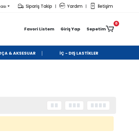
Sipariş Takip
Yardım
İletişim
rası
|
|
0
Favori Listem
Giriş Yap
Sepetim
ARÇA & AKSESUAR
İÇ - DIŞ LASTİKLER