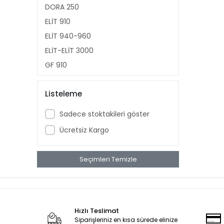
DORA 250
ELİT 910
ELİT 940-960
ELİT-ELİT 3000
GF 910
GF 920
Listeleme
KOBRA 2000
KOBRA 250
Sadece stoktakileri göster
MEGA 100
Ücretsiz Kargo
STAR 2000
VİVA 80
Seçimleri Temizle
GF 200-300-400-500
GF 950
LİNDY 50
VENTO
Hızlı Teslimat
Siparişleriniz en kısa sürede elinize