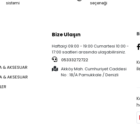
sistemi
seçeneği
B
Bize Ulaşın
Haftaiçi 09:00 - 19:00 Cumartesi 10:00 -
17:00 saatleri arasında ulaşabilirsiniz.
05333272722
K
 & AKSESUAR
i
Akköy Mah. Cumhuriyet Caddesi
No : 18/A Pamukkale / Denizli
ÇA & AKSESUAR
KLER
K
h