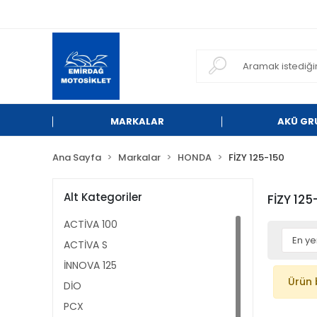
MARKALAR
AKÜ GR
Ana Sayfa
Markalar
HONDA
FİZY 125-150
Alt Kategoriler
FİZY 125
ACTİVA 100
ACTİVA S
İNNOVA 125
Ürün 
DİO
PCX