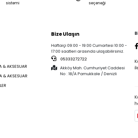
sistemi
seçeneği
B
Bize Ulaşın
Haftaiçi 09:00 - 19:00 Cumartesi 10:00 -
17:00 saatleri arasında ulaşabilirsiniz.
05333272722
K
 & AKSESUAR
i
Akköy Mah. Cumhuriyet Caddesi
No : 18/A Pamukkale / Denizli
ÇA & AKSESUAR
KLER
K
h