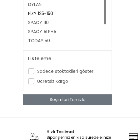
DYLAN
FİZY 125-150
SPACY 110
SPACY ALPHA
TODAY 50
CB 125-E
Listeleme
CBF 150
Sadece stoktakileri göster
Ücretsiz Kargo
Seçimleri Temizle
Hızlı Teslimat
Siparişleriniz en kısa sürede elinize