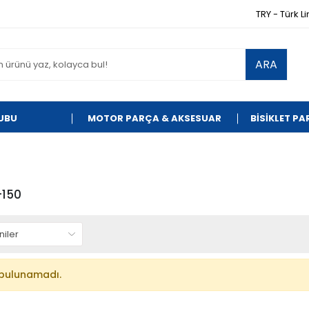
TRY - Türk Li
ARA
UBU
MOTOR PARÇA & AKSESUAR
BİSİKLET P
-150
bulunamadı.