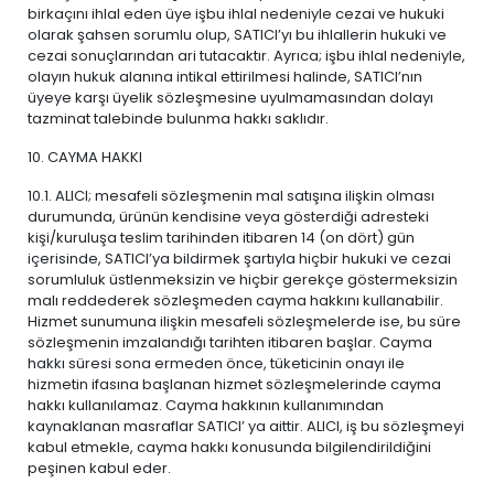
birkaçını ihlal eden üye işbu ihlal nedeniyle cezai ve hukuki
olarak şahsen sorumlu olup, SATICI’yı bu ihlallerin hukuki ve
cezai sonuçlarından ari tutacaktır. Ayrıca; işbu ihlal nedeniyle,
olayın hukuk alanına intikal ettirilmesi halinde, SATICI’nın
üyeye karşı üyelik sözleşmesine uyulmamasından dolayı
tazminat talebinde bulunma hakkı saklıdır.
10. CAYMA HAKKI
10.1. ALICI; mesafeli sözleşmenin mal satışına ilişkin olması
durumunda, ürünün kendisine veya gösterdiği adresteki
kişi/kuruluşa teslim tarihinden itibaren 14 (on dört) gün
içerisinde, SATICI’ya bildirmek şartıyla hiçbir hukuki ve cezai
sorumluluk üstlenmeksizin ve hiçbir gerekçe göstermeksizin
malı reddederek sözleşmeden cayma hakkını kullanabilir.
Hizmet sunumuna ilişkin mesafeli sözleşmelerde ise, bu süre
sözleşmenin imzalandığı tarihten itibaren başlar. Cayma
hakkı süresi sona ermeden önce, tüketicinin onayı ile
hizmetin ifasına başlanan hizmet sözleşmelerinde cayma
hakkı kullanılamaz. Cayma hakkının kullanımından
kaynaklanan masraflar SATICI’ ya aittir. ALICI, iş bu sözleşmeyi
kabul etmekle, cayma hakkı konusunda bilgilendirildiğini
peşinen kabul eder.