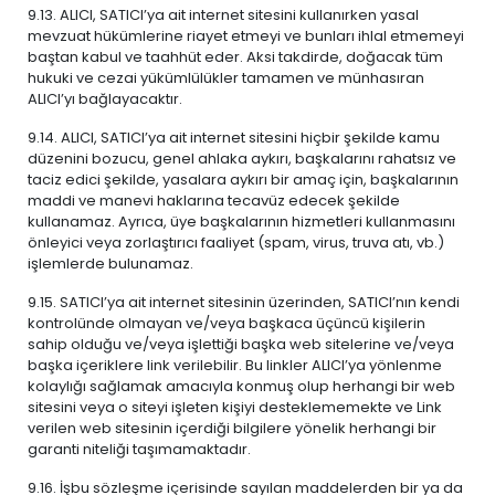
9.13. ALICI, SATICI’ya ait internet sitesini kullanırken yasal
mevzuat hükümlerine riayet etmeyi ve bunları ihlal etmemeyi
baştan kabul ve taahhüt eder. Aksi takdirde, doğacak tüm
hukuki ve cezai yükümlülükler tamamen ve münhasıran
ALICI’yı bağlayacaktır.
9.14. ALICI, SATICI’ya ait internet sitesini hiçbir şekilde kamu
düzenini bozucu, genel ahlaka aykırı, başkalarını rahatsız ve
taciz edici şekilde, yasalara aykırı bir amaç için, başkalarının
maddi ve manevi haklarına tecavüz edecek şekilde
kullanamaz. Ayrıca, üye başkalarının hizmetleri kullanmasını
önleyici veya zorlaştırıcı faaliyet (spam, virus, truva atı, vb.)
işlemlerde bulunamaz.
9.15. SATICI’ya ait internet sitesinin üzerinden, SATICI’nın kendi
kontrolünde olmayan ve/veya başkaca üçüncü kişilerin
sahip olduğu ve/veya işlettiği başka web sitelerine ve/veya
başka içeriklere link verilebilir. Bu linkler ALICI’ya yönlenme
kolaylığı sağlamak amacıyla konmuş olup herhangi bir web
sitesini veya o siteyi işleten kişiyi desteklememekte ve Link
verilen web sitesinin içerdiği bilgilere yönelik herhangi bir
garanti niteliği taşımamaktadır.
9.16. İşbu sözleşme içerisinde sayılan maddelerden bir ya da