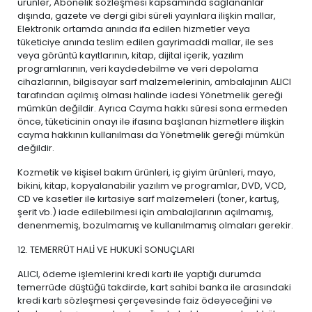
ürünler, Abonelik sözleşmesi kapsamında sağlananlar
dışında, gazete ve dergi gibi süreli yayınlara ilişkin mallar,
Elektronik ortamda anında ifa edilen hizmetler veya
tüketiciye anında teslim edilen gayrimaddi mallar, ile ses
veya görüntü kayıtlarının, kitap, dijital içerik, yazılım
programlarının, veri kaydedebilme ve veri depolama
cihazlarının, bilgisayar sarf malzemelerinin, ambalajının ALICI
tarafından açılmış olması halinde iadesi Yönetmelik gereği
mümkün değildir. Ayrıca Cayma hakkı süresi sona ermeden
önce, tüketicinin onayı ile ifasına başlanan hizmetlere ilişkin
cayma hakkının kullanılması da Yönetmelik gereği mümkün
değildir.
Kozmetik ve kişisel bakım ürünleri, iç giyim ürünleri, mayo,
bikini, kitap, kopyalanabilir yazılım ve programlar, DVD, VCD,
CD ve kasetler ile kırtasiye sarf malzemeleri (toner, kartuş,
şerit vb.) iade edilebilmesi için ambalajlarının açılmamış,
denenmemiş, bozulmamış ve kullanılmamış olmaları gerekir.
12. TEMERRÜT HALİ VE HUKUKİ SONUÇLARI
ALICI, ödeme işlemlerini kredi kartı ile yaptığı durumda
temerrüde düştüğü takdirde, kart sahibi banka ile arasındaki
kredi kartı sözleşmesi çerçevesinde faiz ödeyeceğini ve