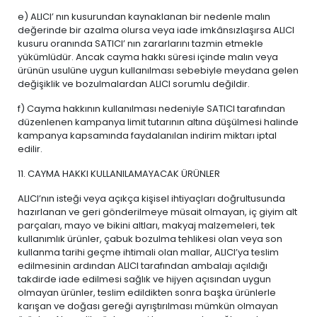
e) ALICI’ nın kusurundan kaynaklanan bir nedenle malın
değerinde bir azalma olursa veya iade imkânsızlaşırsa ALICI
kusuru oranında SATICI’ nın zararlarını tazmin etmekle
yükümlüdür. Ancak cayma hakkı süresi içinde malın veya
ürünün usulüne uygun kullanılması sebebiyle meydana gelen
değişiklik ve bozulmalardan ALICI sorumlu değildir.
f) Cayma hakkının kullanılması nedeniyle SATICI tarafından
düzenlenen kampanya limit tutarının altına düşülmesi halinde
kampanya kapsamında faydalanılan indirim miktarı iptal
edilir.
11. CAYMA HAKKI KULLANILAMAYACAK ÜRÜNLER
ALICI’nın isteği veya açıkça kişisel ihtiyaçları doğrultusunda
hazırlanan ve geri gönderilmeye müsait olmayan, iç giyim alt
parçaları, mayo ve bikini altları, makyaj malzemeleri, tek
kullanımlık ürünler, çabuk bozulma tehlikesi olan veya son
kullanma tarihi geçme ihtimali olan mallar, ALICI’ya teslim
edilmesinin ardından ALICI tarafından ambalajı açıldığı
takdirde iade edilmesi sağlık ve hijyen açısından uygun
olmayan ürünler, teslim edildikten sonra başka ürünlerle
karışan ve doğası gereği ayrıştırılması mümkün olmayan