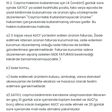
10.2. Cayma hakkının kullanılması için 14 (ondört) günlük süre
içinde SATICI' ya iadeli taahhütlü posta, faks veya eposta ile
yazılı bildirimde bulunulması ve ürünün işbu sözleşmede
düzenlenen "Cayma Hakkı Kullanılamayacak Ürünler"
hükümleri çerçevesinde kullanılmamış olması şarttır. Bu
hakkın kullanılması halinde,
a) 3. kişiye veya ALICI’ ya teslim edilen ürünün faturası, (İade
edilmek istenen ürünün faturası kurumsal ise, iade ederken
kurumun düzenlemiş olduğu iade faturası ile birlikte
gönderilmesi gerekmektedir. Faturası kurumlar adına
düzenlenen sipariş iadeleri İADE FATURASI kesilmediği
takdirde tamamlanamayacaktır.)
b) İade formu,
c) İade edilecek ürünlerin kutusu, ambalajı, varsa standart
aksesuarları ile birlikte eksiksiz ve hasarsız olarak teslim
edilmesi gerekmektedir.
d) SATICI, cayma bildiriminin kendisine ulaşmasından itibaren
en geç 10 günlük süre içerisinde toplam bedeli ve ALICI’yı
borç altına sokan belgeleri ALICI’ ya iade etmek ve 20 günlük
süre içerisinde malı iade almakla yükümlüdür.