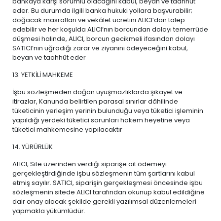
bankaya karşı sorumlu olacağını kabul, beyan ve taahhüt
eder. Bu durumda ilgili banka hukuki yollara başvurabilir;
doğacak masrafları ve vekâlet ücretini ALICI’dan talep
edebilir ve her koşulda ALICI’nın borcundan dolayı temerrüde
düşmesi halinde, ALICI, borcun gecikmeli ifasından dolayı
SATICI’nın uğradığı zarar ve ziyanını ödeyeceğini kabul,
beyan ve taahhüt eder
13. YETKİLİ MAHKEME
İşbu sözleşmeden doğan uyuşmazlıklarda şikayet ve
itirazlar, Kanunda belirtilen parasal sınırlar dâhilinde
tüketicinin yerleşim yerinin bulunduğu veya tüketici işleminin
yapıldığı yerdeki tüketici sorunları hakem heyetine veya
tüketici mahkemesine yapılacaktır
14. YÜRÜRLÜK
ALICI, Site üzerinden verdiği siparişe ait ödemeyi
gerçekleştirdiğinde işbu sözleşmenin tüm şartlarını kabul
etmiş sayılır. SATICI, siparişin gerçekleşmesi öncesinde işbu
sözleşmenin sitede ALICI tarafından okunup kabul edildiğine
dair onay alacak şekilde gerekli yazılımsal düzenlemeleri
yapmakla yükümlüdür.