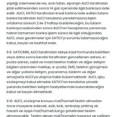
yaptığı ödemelerde ise, ürün tutarı, siparişin ALICI tarafından
iptal edilmesinden sonra 14 gün içerisinde ilgili bankaya iade
edilir. ALICI, SATICI tarafından kredi kartına iade edilen tutarın
banka tarafından ALICI hesabına yansıtılmasına ilişkin
ortalama sürecin 2 ile 3 haftayı bulabileceğini, bu tutarın
bankaya iadesinden sonra ALICI’nın hesaplarına yansıması
halinin tamamen banka işlem süreci ile ilgili olduğundan,
ALICI, olası gecikmeler için SATICI’yı sorumlu tutamayacağını
kabul, beyan ve taahhüt eder.
9.9. SATICININ, ALICI tarafından siteye kayıt formunda belirtilen
veya daha sonra kendisi tarafından güncellenen adresi, e-
posta adresi, sabit ve mobil telefon hatları ve diğer iletişim
bilgileri üzerinden mektup, e-posta, SMS, telefon görüşmesi
ve diğer yollarla iletişim, pazarlama, bildirim ve diğer
amaçlarla ALICI’ya ulaşma hakkı bulunmaktadır. ALICI, işbu
sözleşmeyi kabul etmekle SATICI’nın kendisine yönelik
yukarıda belirtilen iletişim faaliyetlerinde bulunabileceğini
kabul ve beyan etmektedir.
9.10. ALICI, sözleşme konusu mal/hizmeti teslim almadan
önce muayene edecek; ezik, kırık, ambalajı yırtılmış vb.
hasarlı ve ayıplı mal/hizmeti kargo şirketinden teslim
almayacaktır. Teslim alınan mal/hizmetin hasarsız ve sağlam