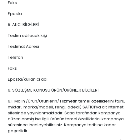
Faks
Eposta
5. ALICI BİLGİLERİ
Teslim edilecek kişi
Teslimat Adresi
Telefon
Faks
Eposta/kullanıcı adı
6. SÖZLEŞME KONUSU ÜRÜN/ÜRÜNLER BİLGİLERİ
6.1. Malın /Ürün/Ürünlerin/ Hizmetin temel özelliklerini (türü,
miktarı, marka/modeli, rengi, adedi) SATICI’ya ait internet
sitesinde yayınlanmaktadır. Satıcı tarafından kampanya
düzenlenmiş ise ilgili ürünün temel özelliklerini kampanya
süresince inceleyebilirsiniz. Kampanya tarihine kadar
geçerlidir.