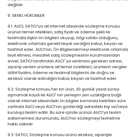
değildir.
9. GENEL HÜKÜMLER
9.1. ALICI, SATICI’ya ait internet sitesinde sözleşme konusu
ürünün temel nitelikleri, satış fiyatı ve ödeme şekli ile
teslimata ilişkin ön bilgileri okuyup, bilgi sahibi olduğunu,
elektronik ortamda gerekli teyidi verdiğini kabul, beyan ve
taahhüt eder. ALICI’nın; Ön Bilgilendirmeyi elektronik ortamda
teyit etmesi, mesafeli satış sözleşmesinin kurulmasından
evvel, SATICI tarafından ALICI' ya verilmesi gereken adresi,
siparişi verilen ürünlere ait temel özellikleri, ürünlerin vergiler
dâhil fiyatını, ödeme ve teslimat bilgilerini de doğru ve
eksiksiz olarak edindiğini kabul, beyan ve taahhüt eder.
9.2. Sözleşme konusu her bir ürün, 30 günlük yasal süreyi
aşmamak kaydı ile ALICI' nın yerleşim yeri uzaklığına bağlı
olarak internet sitesindeki ön bilgiler kısmında belirtilen süre
zarfında ALICI veya ALICI’nın gösterdiği adresteki kişi ve/veya
kuruluşa teslim edilir. Bu süre içinde ürünün ALICI’ya teslim
edilememesi durumunda, ALICI’nın sözleşmeyi feshetme
hakkı saklıdır.
9.3. SATICI, Sözleşme konusu ürünü eksiksiz, siparişte