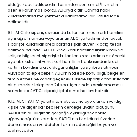
olduğu kabul edilecektir. Teslimden sonra mal/hizmetin
özenle korunması borcu, ALICI’ya aittir. Cayma hakkı
kullanılacaksa mal/hizmet kullanılmamalıdır. Fatura iade
edilmelidir.
9.11. ALICI ile sipariş esnasında kullanılan kredi kartı hamilinin
aynı kişi olmaması veya ürünün ALICI’ya tesliminden evvel,
siparişte kullanılan kredi kartına ilişkin güvenlik açığı tespit
edilmesi halinde, SATICI, kredi kartı hamiline ilişkin kimlik ve
iletişim bilgilerini, siparişte kullanılan kredi kartının bir önceki
aya ait ekstresini yahut kart hamilinin bankasından kredi
kartının kendisine ait olduğuna ilişkin yazıyı ibraz etmesini
ALICI’dan talep edebilir. ALICI’nın talebe konu bilgi/belgeleri
temin etmesine kadar geçecek sürede sipariş dondurulacak
olup, mezkur taleplerin 24 saat içerisinde karşılanmaması
halinde ise SATICI, siparişi iptal etme hakkını haizdir.
9.12. ALICI, SATICI’ya ait internet sitesine üye olurken verdiği
kişisel ve diğer sair bilgilerin gerçeğe uygun olduğunu,
SATICI’nın bu bilgilerin gerçeğe aykırılığı nedeniyle
uğrayacağı tüm zararları, SATICI’nın ilk bildirimi üzerine
derhal, nakden ve defaten tazmin edeceğini beyan ve
taahhüt eder.