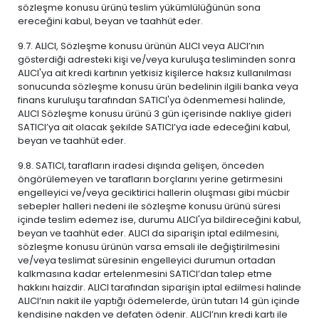
sözleşme konusu ürünü teslim yükümlülüğünün sona
ereceğini kabul, beyan ve taahhüt eder.
9.7. ALICI, Sözleşme konusu ürünün ALICI veya ALICI’nın
gösterdiği adresteki kişi ve/veya kuruluşa tesliminden sonra
ALICI'ya ait kredi kartının yetkisiz kişilerce haksız kullanılması
sonucunda sözleşme konusu ürün bedelinin ilgili banka veya
finans kuruluşu tarafından SATICI'ya ödenmemesi halinde,
ALICI Sözleşme konusu ürünü 3 gün içerisinde nakliye gideri
SATICI’ya ait olacak şekilde SATICI’ya iade edeceğini kabul,
beyan ve taahhüt eder.
9.8. SATICI, tarafların iradesi dışında gelişen, önceden
öngörülemeyen ve tarafların borçlarını yerine getirmesini
engelleyici ve/veya geciktirici hallerin oluşması gibi mücbir
sebepler halleri nedeni ile sözleşme konusu ürünü süresi
içinde teslim edemez ise, durumu ALICI'ya bildireceğini kabul,
beyan ve taahhüt eder. ALICI da siparişin iptal edilmesini,
sözleşme konusu ürünün varsa emsali ile değiştirilmesini
ve/veya teslimat süresinin engelleyici durumun ortadan
kalkmasına kadar ertelenmesini SATICI’dan talep etme
hakkını haizdir. ALICI tarafından siparişin iptal edilmesi halinde
ALICI’nın nakit ile yaptığı ödemelerde, ürün tutarı 14 gün içinde
kendisine nakden ve defaten ödenir. ALICI’nın kredi kartı ile