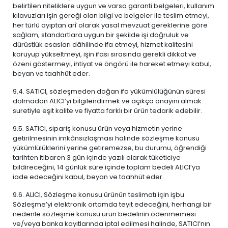
belirtilen niteliklere uygun ve varsa garanti belgeleri, kullanım
kılavuzları işin gereği olan bilgi ve belgeler ile teslim etmeyi,
her türlü ayıptan arî olarak yasal mevzuat gereklerine göre
sağlam, standartlara uygun bir şekilde işi doğruluk ve
dürüstlük esasları dâhilinde ifa etmeyi, hizmet kalitesini
koruyup yükseltmeyi, işin ifası sırasında gerekli dikkat ve
özeni göstermeyi, ihtiyat ve öngörü ile hareket etmeyi kabul,
beyan ve taahhüt eder.
9.4. SATICI, sözleşmeden doğan ifa yükümlülüğünün süresi
dolmadan ALICI’yı bilgilendirmek ve açıkça onayını almak
suretiyle eşit kalite ve fiyatta farklı bir ürün tedarik edebilir.
9.5. SATICI, sipariş konusu ürün veya hizmetin yerine
getirilmesinin imkânsızlaşması halinde sözleşme konusu
yükümlülüklerini yerine getiremezse, bu durumu, öğrendiği
tarihten itibaren 3 gün içinde yazılı olarak tüketiciye
bildireceğini, 14 günlük süre içinde toplam bedeli ALICI’ya
iade edeceğini kabul, beyan ve taahhüt eder.
9.6. ALICI, Sözleşme konusu ürünün teslimatı için işbu
Sözleşme’yi elektronik ortamda teyit edeceğini, herhangi bir
nedenle sözleşme konusu ürün bedelinin ödenmemesi
ve/veya banka kayıtlarında iptal edilmesi halinde, SATICI’nın