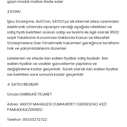
gayri maddi malları ifade eder.
3.KONU
İşbu Sözleşme, ALICI’nın, SATICI’ya ait internet sitesi üzerinden
elektronik ortamda siparişini verdiği aşağıda nitelikleri ve
satış fiyatı belirtilen ürünün satışı ve teslimi ile ilgili olarak 6502
sayılı Tüketicinin Korunması Hakkında Kanun ve Mesafeli
Sözleşmelere Dair Yönetmelik hükümleri gereğince tarafların
hak ve yükümlülüklerini düzenler.
Listelenen ve sitede ilan edilen fiyatlar satış fiyatıdır. İlan
edilen fiyatlar ve vaatler güncelleme yapılana ve
değiştirilene kadar geçerlidir. Süreli olarak ilan edilen fiyatlar
ise belirtilen süre sonuna kadar geçerlidir.
4. SATICI BİLGİLERİ
Ünvanı EMİRDAĞ TİCARET
Adres: AKKÖY MAHALLESİ CUMHURİYET CADDESİ NO:43/1
PAMUKKALE/DENİZLİ
Telefon: 05333272722