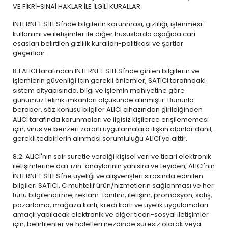
VE FİKRİ-SINAİ HAKLAR İLE İLGİLİ KURALLAR
INTERNET SİTESİ'nde bilgilerin korunması, gizliliği, işlenmesi-
kullanımı ve iletişimler ile diğer hususlarda aşağıda cari
esasları belirtilen gizlilik kuralları-politikası ve şartlar
geçerlidir.
8.1.ALICI tarafından İNTERNET SİTESİ'nde girilen bilgilerin ve
işlemlerin güvenliği için gerekli önlemler, SATICI tarafındaki
sistem altyapısında, bilgi ve işlemin mahiyetine göre
günümüz teknik imkanları ölçüsünde alınmıştır. Bununla
beraber, söz konusu bilgiler ALICI cihazından girildiğinden
ALICI tarafında korunmaları ve ilgisiz kişilerce erişilememesi
için, virüs ve benzeri zararlı uygulamalara ilişkin olanlar dahil,
gerekli tedbirlerin alınması sorumluluğu ALICI'ya aittir.
8.2. ALICI'nın sair suretle verdiği kişisel veri ve ticari elektronik
iletişimlerine dair izin-onaylarının yanısıra ve teyiden; ALICI'nın
İNTERNET SİTESİ'ne üyeliği ve alışverişleri sırasında edinilen
bilgileri SATICI, C muhtelif ürün/hizmetlerin sağlanması ve her
türlü bilgilendirme, reklam-tanıtım, iletişim, promosyon, satış,
pazarlama, mağaza kartı, kredi kartı ve üyelik uygulamaları
amaçlı yapılacak elektronik ve diğer ticari-sosyal iletişimler
için, belirtilenler ve halefleri nezdinde süresiz olarak veya