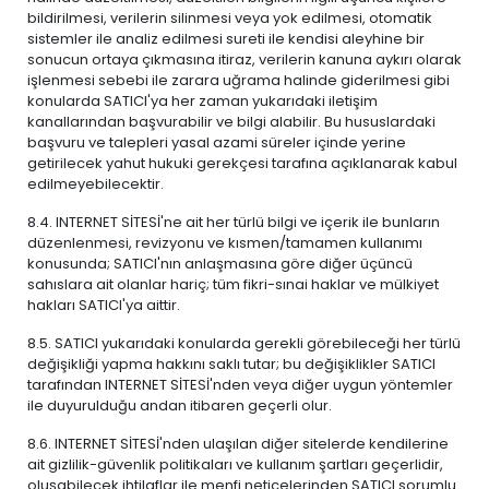
bildirilmesi, verilerin silinmesi veya yok edilmesi, otomatik
sistemler ile analiz edilmesi sureti ile kendisi aleyhine bir
sonucun ortaya çıkmasına itiraz, verilerin kanuna aykırı olarak
işlenmesi sebebi ile zarara uğrama halinde giderilmesi gibi
konularda SATICI'ya her zaman yukarıdaki iletişim
kanallarından başvurabilir ve bilgi alabilir. Bu hususlardaki
başvuru ve talepleri yasal azami süreler içinde yerine
getirilecek yahut hukuki gerekçesi tarafına açıklanarak kabul
edilmeyebilecektir.
8.4. INTERNET SİTESİ'ne ait her türlü bilgi ve içerik ile bunların
düzenlenmesi, revizyonu ve kısmen/tamamen kullanımı
konusunda; SATICI'nın anlaşmasına göre diğer üçüncü
sahıslara ait olanlar hariç; tüm fikri-sınai haklar ve mülkiyet
hakları SATICI'ya aittir.
8.5. SATICI yukarıdaki konularda gerekli görebileceği her türlü
değişikliği yapma hakkını saklı tutar; bu değişiklikler SATICI
tarafından INTERNET SİTESİ'nden veya diğer uygun yöntemler
ile duyurulduğu andan itibaren geçerli olur.
8.6. INTERNET SİTESİ'nden ulaşılan diğer sitelerde kendilerine
ait gizlilik-güvenlik politikaları ve kullanım şartları geçerlidir,
oluşabilecek ihtilaflar ile menfi neticelerinden SATICI sorumlu