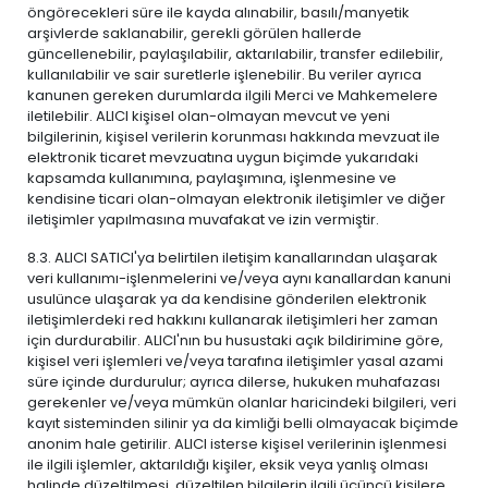
öngörecekleri süre ile kayda alınabilir, basılı/manyetik
arşivlerde saklanabilir, gerekli görülen hallerde
güncellenebilir, paylaşılabilir, aktarılabilir, transfer edilebilir,
kullanılabilir ve sair suretlerle işlenebilir. Bu veriler ayrıca
kanunen gereken durumlarda ilgili Merci ve Mahkemelere
iletilebilir. ALICI kişisel olan-olmayan mevcut ve yeni
bilgilerinin, kişisel verilerin korunması hakkında mevzuat ile
elektronik ticaret mevzuatına uygun biçimde yukarıdaki
kapsamda kullanımına, paylaşımına, işlenmesine ve
kendisine ticari olan-olmayan elektronik iletişimler ve diğer
iletişimler yapılmasına muvafakat ve izin vermiştir.
8.3. ALICI SATICI'ya belirtilen iletişim kanallarından ulaşarak
veri kullanımı-işlenmelerini ve/veya aynı kanallardan kanuni
usulünce ulaşarak ya da kendisine gönderilen elektronik
iletişimlerdeki red hakkını kullanarak iletişimleri her zaman
için durdurabilir. ALICI'nın bu husustaki açık bildirimine göre,
kişisel veri işlemleri ve/veya tarafına iletişimler yasal azami
süre içinde durdurulur; ayrıca dilerse, hukuken muhafazası
gerekenler ve/veya mümkün olanlar haricindeki bilgileri, veri
kayıt sisteminden silinir ya da kimliği belli olmayacak biçimde
anonim hale getirilir. ALICI isterse kişisel verilerinin işlenmesi
ile ilgili işlemler, aktarıldığı kişiler, eksik veya yanlış olması
halinde düzeltilmesi, düzeltilen bilgilerin ilgili üçüncü kişilere