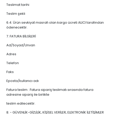
Teslimat tarihi
Teslim şekli
6.4. Ürün sevkiyat masrafı olan kargo ücreti ALICI tarafından
ödenecektir.
7. FATURA BİLGİLERİ
Ad/Soyad/Unvan
Adres
Telefon
Faks
Eposta/kullanıcı adı
Fatura teslim : Fatura sipariş teslimatı sırasında fatura
adresine sipariş ile birlikte
teslim edilecektir.
8. - GÜVENLİK-GİZLİLİK, KİŞİSEL VERİLER, ELEKTRONİK İLETİŞİMLER