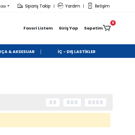
Sipariş Takip
Yardım
İletişim
rası
|
|
0
Favori Listem
Giriş Yap
Sepetim
ARÇA & AKSESUAR
İÇ - DIŞ LASTİKLER