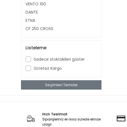
VENTO 100
DANTE
ETNA
CF 250 CROSS
Listeleme
Sadece stoktakileri göster
Ücretsiz Kargo
Seçimleri Temizle
Hızlı Teslimat
Siparişleriniz en kısa sürede elinize
ulaşır.