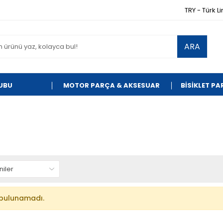
TRY - Türk Li
ARA
UBU
MOTOR PARÇA & AKSESUAR
BİSİKLET P
bulunamadı.