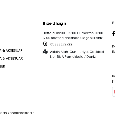
B
Bize Ulaşın
Haftaiçi 09:00 - 19:00 Cumartesi 10:00 -
17:00 saatleri arasında ulaşabilirsiniz.
05333272722
K
 & AKSESUAR
i
Akköy Mah. Cumhuriyet Caddesi
No : 18/A Pamukkale / Denizli
ÇA & AKSESUAR
KLER
K
h
ndan Yönetilmektedir.