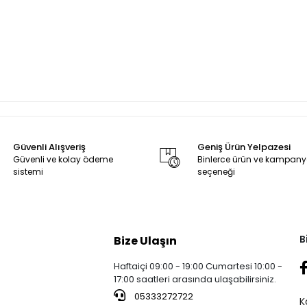
Güvenli Alışveriş
Geniş Ürün Yelpazesi
Güvenli ve kolay ödeme
Binlerce ürün ve kampan
sistemi
seçeneği
B
Bize Ulaşın
Haftaiçi 09:00 - 19:00 Cumartesi 10:00 -
17:00 saatleri arasında ulaşabilirsiniz.
05333272722
K