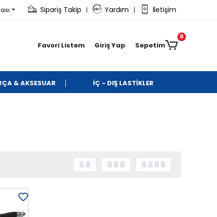
Sipariş Takip
Yardım
İletişim
rası
|
|
0
Favori Listem
Giriş Yap
Sepetim
ARÇA & AKSESUAR
İÇ - DIŞ LASTİKLER