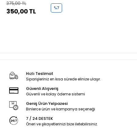
ALT+ÜST (E5)
375,00 TL
(KH010080+KH010090)
%7
350,00 TL
Hızlı Teslimat
Siparişleriniz en kısa sürede elinize ulaşır.
Güvenli Alışveriş
Güvenli ve kolay ödeme sistemi
Geniş Ürün Yelpazesi
Binlerce ürün ve kampanya seçeneği
7 / 24 DESTEK
Öneri ve şikayetlerinizi bize iletebilirsiniz.