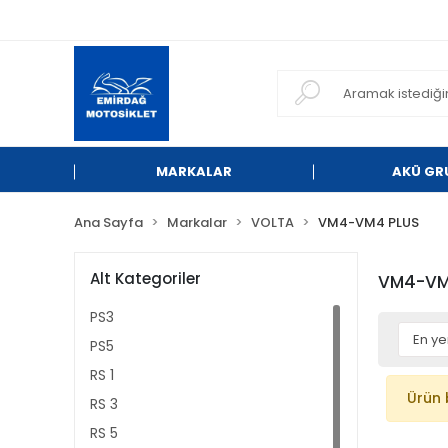
MARKALAR
AKÜ GR
Ana Sayfa
Markalar
VOLTA
VM4-VM4 PLUS
Alt Kategoriler
VM4-VM
PS3
PS5
RS 1
Ürün 
RS 3
RS 5