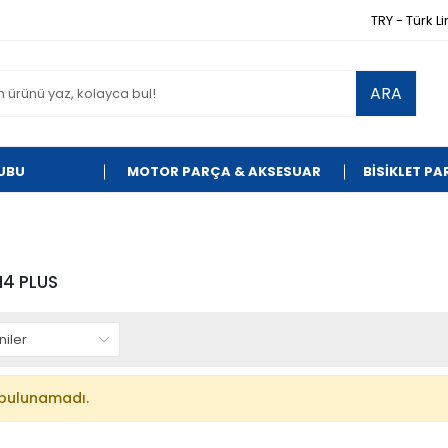
TRY - Türk Li
ARA
UBU
MOTOR PARÇA & AKSESUAR
BİSİKLET P
4 PLUS
bulunamadı.