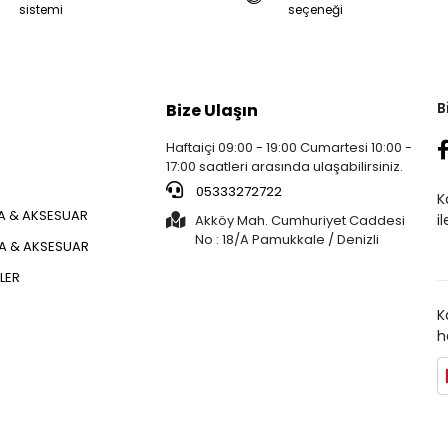
sistemi
seçeneği
B
Bize Ulaşın
Haftaiçi 09:00 - 19:00 Cumartesi 10:00 -
17:00 saatleri arasında ulaşabilirsiniz.
05333272722
K
 & AKSESUAR
i
Akköy Mah. Cumhuriyet Caddesi
No : 18/A Pamukkale / Denizli
ÇA & AKSESUAR
KLER
K
h