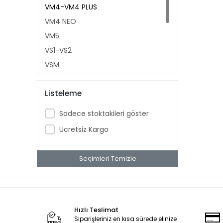
VM4-VM4 PLUS
VM4 NEO
VM5
VS1-VS2
VSM
VSC
Listeleme
VSX
VT5
Sadece stoktakileri göster
APM5
Ücretsiz Kargo
Seçimleri Temizle
Hızlı Teslimat
Siparişleriniz en kısa sürede elinize