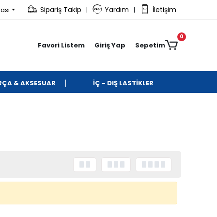
Sipariş Takip
Yardım
İletişim
rası
|
|
0
Favori Listem
Giriş Yap
Sepetim
ARÇA & AKSESUAR
İÇ - DIŞ LASTİKLER