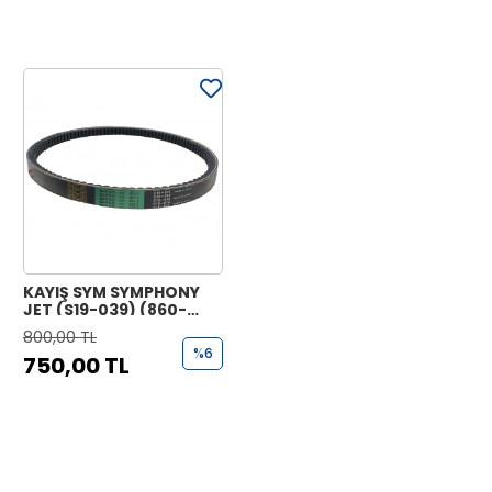
KAYIŞ SYM SYMPHONY
JET (S19-039) (860-
19.5-28-9) BANDO
800,00 TL
%6
750,00 TL