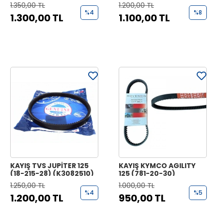
(K2070230)
1.350,00 TL
1.200,00 TL
%4
%8
1.300,00 TL
1.100,00 TL
KAYIŞ TVS JUPİTER 125
KAYIŞ KYMCO AGILITY
(18-215-28) (K3082510)
125 (781-20-30)
1.250,00 TL
1.000,00 TL
%4
%5
1.200,00 TL
950,00 TL