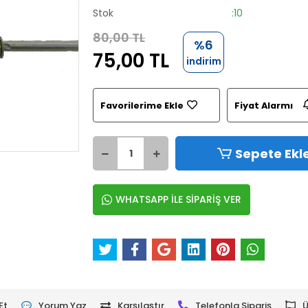
Stok
:10
80,00 TL
%6
75,00 TL
indirim
Favorilerime Ekle
Fiyat Alarmı
Sepete Ekl
WHATSAPP İLE SİPARİŞ VER
Et
Yorum Yaz
Karşılaştır
Telefonla Sipariş
Ü