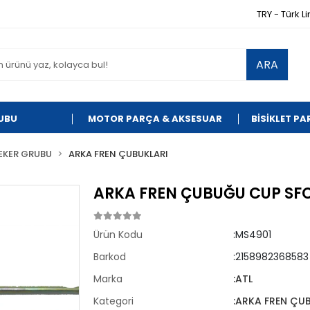
TRY - Türk Li
ARA
UBU
MOTOR PARÇA & AKSESUAR
BİSİKLET P
EKER GRUBU
ARKA FREN ÇUBUKLARI
ARKA FREN ÇUBUĞU CUP SF
Ürün Kodu
:MS4901
Barkod
:2158982368583
Marka
:ATL
Kategori
:ARKA FREN ÇU