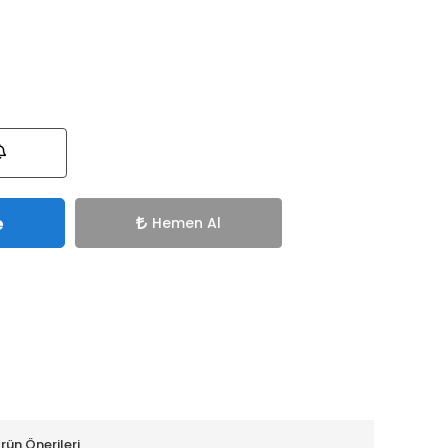
e
Hemen Al
rün Önerileri