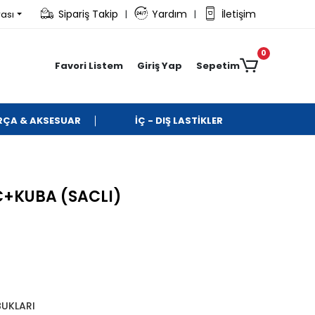
Sipariş Takip
Yardım
İletişim
rası
|
|
0
Favori Listem
Giriş Yap
Sepetim
ARÇA & AKSESUAR
İÇ - DIŞ LASTİKLER
C+KUBA (SACLI)
BUKLARI