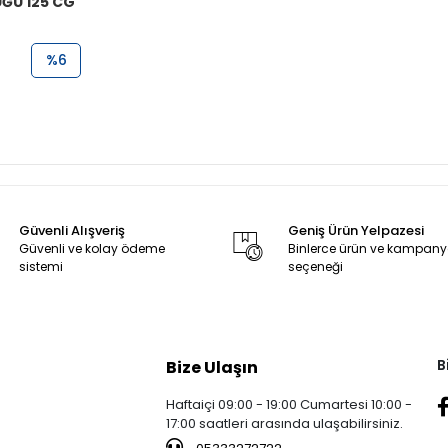
ĞU 125 CG
%6
Güvenli Alışveriş
Geniş Ürün Yelpazesi
Güvenli ve kolay ödeme
Binlerce ürün ve kampan
sistemi
seçeneği
B
Bize Ulaşın
Haftaiçi 09:00 - 19:00 Cumartesi 10:00 -
17:00 saatleri arasında ulaşabilirsiniz.