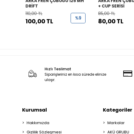
ARKA FREN ÇUBUĞU 125 MH
ARKA FREN ÇUBU
DRİFT
+ CUP SERİSİ
110,00 TL
85,00 TL
%9
100,00 TL
80,00 TL
Hızlı Teslimat
Siparişleriniz en kısa sürede elinize
ulaşır.
Kurumsal
Kategoriler
Hakkımızda
Markalar
Gizlilik Sözleşmesi
AKÜ GRUBU