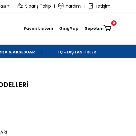
Sipariş Takip
Yardım
İletişim
rası
|
|
0
Favori Listem
Giriş Yap
Sepetim
ARÇA & AKSESUAR
İÇ - DIŞ LASTİKLER
ODELLERİ
ARI