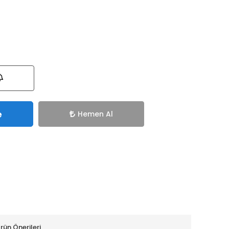
e
Hemen Al
rün Önerileri