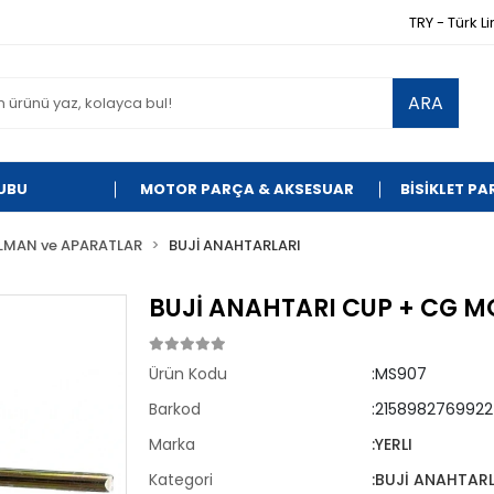
TRY - Türk Li
ARA
UBU
MOTOR PARÇA & AKSESUAR
BİSİKLET P
LMAN ve APARATLAR
BUJİ ANAHTARLARI
BUJİ ANAHTARI CUP + CG M
Ürün Kodu
:MS907
Barkod
:2158982769922
Marka
:YERLI
Kategori
:BUJİ ANAHTARL