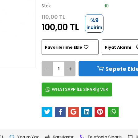
Stok
:10
110,00 TL
%9
100,00 TL
indirim
Favorilerime Ekle
Fiyat Alarmı
Sepete Ekl
WHATSAPP İLE SİPARİŞ VER
Et
Yorum Yaz
Karşılaştır
Telefonla Sipariş
Ü