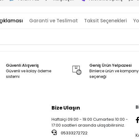
çıklaması
Garanti ve Teslimat
Taksit Seçenekleri
Yo
Güvenli Alışveriş
Geniş Ürün Yelpazesi
Güvenli ve kolay ödeme
Binlerce ürün ve kampan
sistemi
seçeneği
B
Bize Ulaşın
Haftaiçi 09:00 - 19:00 Cumartesi 10:00 -
17:00 saatleri arasında ulaşabilirsiniz.
05333272722
K