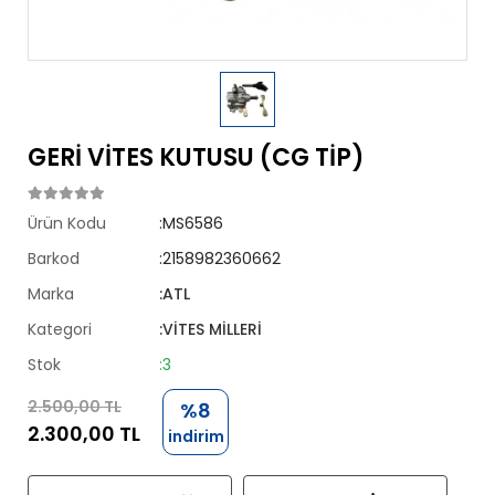
GERİ VİTES KUTUSU (CG TİP)
Ürün Kodu
:MS6586
Barkod
:2158982360662
Marka
:ATL
Kategori
:VİTES MİLLERİ
Stok
:3
2.500,00 TL
%8
2.300,00 TL
indirim