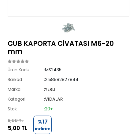
CUB KAPORTA CİVATASI M6-20
mm
Ürün Kodu
:MS2435
Barkod
:2158982827844
Marka
:YERLI
Kategori
:VİDALAR
Stok
:20+
6,00 TL
%17
5,00 TL
indirim