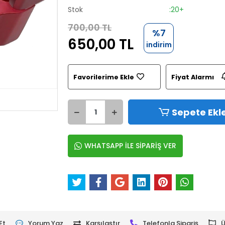
Stok
:20+
700,00 TL
%7
650,00 TL
indirim
Favorilerime Ekle
Fiyat Alarmı
Sepete Ekl
WHATSAPP İLE SİPARİŞ VER
Et
Yorum Yaz
Karşılaştır
Telefonla Sipariş
Ü