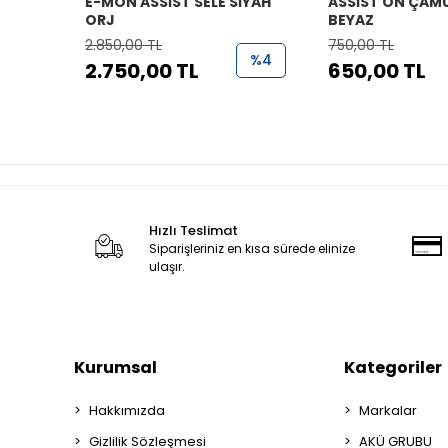
E-MON ASSİST SELE SİYAH
ASSİST ÖN ÇAM
ORJ
BEYAZ
2.850,00 TL
750,00 TL
%4
2.750,00 TL
650,00 TL
Hızlı Teslimat
Siparişleriniz en kısa sürede elinize
ulaşır.
Kurumsal
Kategoriler
Hakkımızda
Markalar
Gizlilik Sözleşmesi
AKÜ GRUBU