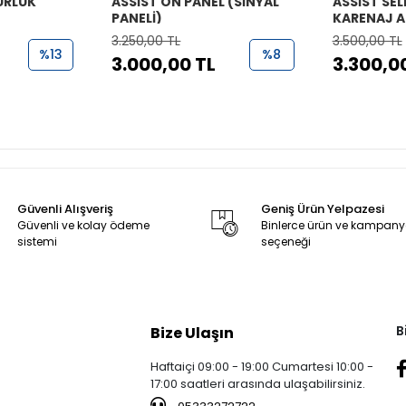
URLUK
ASSİST ÖN PANEL (SİNYAL
ASSİST SEL
PANELİ)
KARENAJ A
3.250,00 TL
3.500,00 TL
%13
%8
3.000,00 TL
3.300,0
Güvenli Alışveriş
Geniş Ürün Yelpazesi
Güvenli ve kolay ödeme
Binlerce ürün ve kampan
sistemi
seçeneği
B
Bize Ulaşın
Haftaiçi 09:00 - 19:00 Cumartesi 10:00 -
17:00 saatleri arasında ulaşabilirsiniz.