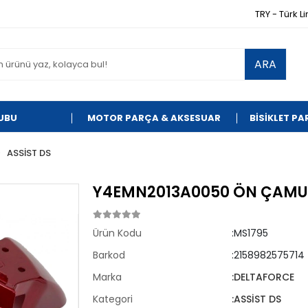
TRY - Türk Li
ARA
UBU
MOTOR PARÇA & AKSESUAR
BİSİKLET P
ASSİST DS
Y4EMN2013A0050 ÖN ÇAMURL
Ürün Kodu
:MS1795
Barkod
:2158982575714
Marka
:DELTAFORCE
Kategori
:ASSİST DS