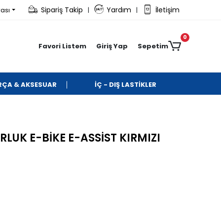
Sipariş Takip
Yardım
İletişim
rası
|
|
0
Favori Listem
Giriş Yap
Sepetim
ARÇA & AKSESUAR
İÇ - DIŞ LASTİKLER
UK E-BİKE E-ASSİST KIRMIZI