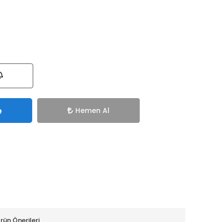
e
Hemen Al
rün Önerileri