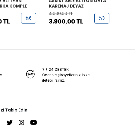
E ALTI YAN
ASSİST SELE ALTI ON ORTA
ASSİS
RKA KOMPLE
KARENAJ BEYAZ
KAPA
4.000,00 TL
800,0
%6
%3
0 TL
3.900,00 TL
750
7 / 24 DESTEK
ya
Öneri ve şikayetlerinizi bize
iletebilirsiniz.
izi Takip Edin