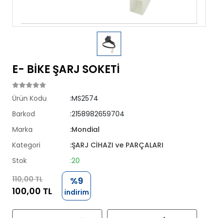
E- BİKE ŞARJ SOKETİ
Ürün Kodu
:MS2574
Barkod
:2158982659704
Marka
:Mondial
Kategori
:ŞARJ CİHAZI ve PARÇALARI
Stok
:20
110,00 TL
%9
100,00 TL
indirim