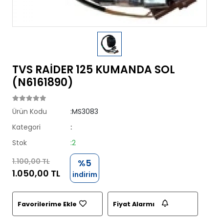
TVS RAİDER 125 KUMANDA SOL
(N6161890)
Ürün Kodu
:MS3083
Kategori
:
Stok
:2
1.100,00 TL
%5
1.050,00 TL
indirim
Favorilerime Ekle
Fiyat Alarmı