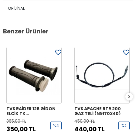
ORİJİNAL
Benzer Ürünler
TVS RAİDER 125 GİDON
TVS APACHE RTR 200
ELCİK TK
GAZ TELİ (N9170340)
(N9221070+N9221170)
365,00 TL
450,00 TL
%4
%2
350,00 TL
440,00 TL