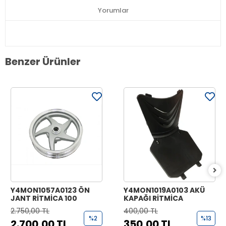
Yorumlar
Benzer Ürünler
Y4MON1057A0123 ÖN
Y4MON1019A0103 AKÜ
JANT RİTMİCA 100
KAPAĞI RİTMİCA
2.750,00 TL
400,00 TL
%2
%13
2.700,00 TL
350,00 TL