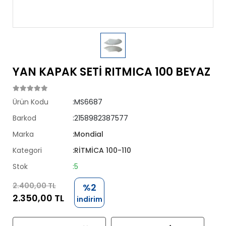
YAN KAPAK SETİ RITMICA 100 BEYAZ
Ürün Kodu
:MS6687
Barkod
:2158982387577
Marka
:Mondial
Kategori
:RİTMİCA 100-110
Stok
:5
2.400,00 TL
%2
2.350,00 TL
indirim