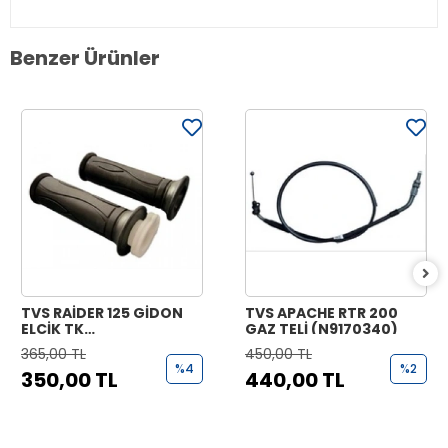
Benzer Ürünler
TVS RAİDER 125 GİDON
TVS APACHE RTR 200
ELCİK TK
GAZ TELİ (N9170340)
(N9221070+N9221170)
365,00 TL
450,00 TL
%4
%2
350,00 TL
440,00 TL