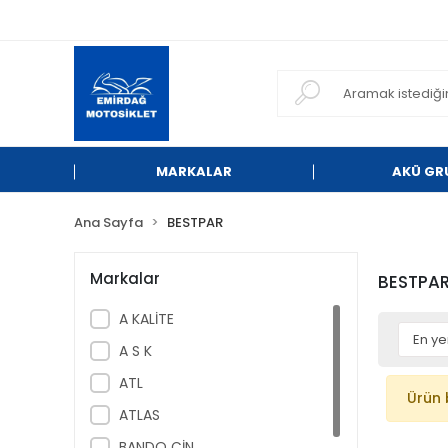
MARKALAR
AKÜ GR
Ana Sayfa
BESTPAR
Markalar
BESTPA
A KALİTE
A S K
ATL
Ürün 
ATLAS
BANDO ÇİN