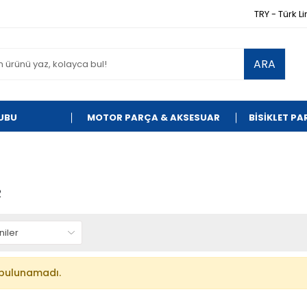
TRY - Türk Li
ARA
UBU
MOTOR PARÇA & AKSESUAR
BİSİKLET P
R
bulunamadı.