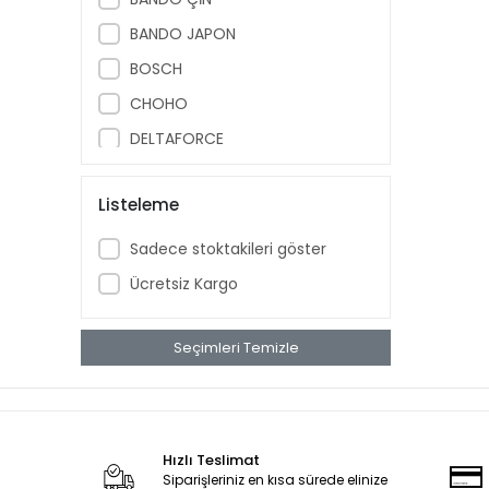
BANDO JAPON
BOSCH
CHOHO
DELTAFORCE
ITHAL
Listeleme
Mondial
OEM
Sadece stoktakileri göster
OSKAR
Ücretsiz Kargo
RIALLI
T V S
Seçimleri Temizle
TONDAR
YERLI
Zongshen
Hızlı Teslimat
Siparişleriniz en kısa sürede elinize