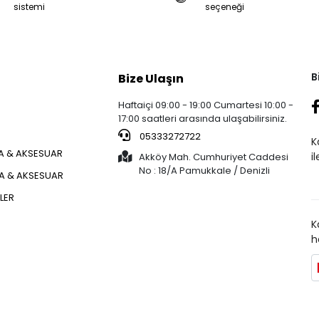
sistemi
seçeneği
B
Bize Ulaşın
Haftaiçi 09:00 - 19:00 Cumartesi 10:00 -
17:00 saatleri arasında ulaşabilirsiniz.
05333272722
K
 & AKSESUAR
i
Akköy Mah. Cumhuriyet Caddesi
No : 18/A Pamukkale / Denizli
ÇA & AKSESUAR
KLER
K
h