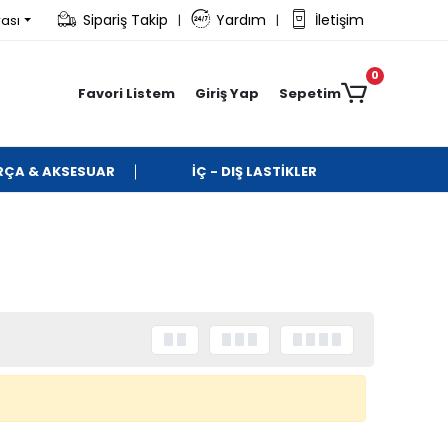
Sipariş Takip
Yardım
İletişim
rası
|
|
0
Favori Listem
Giriş Yap
Sepetim
ARÇA & AKSESUAR
İÇ - DIŞ LASTİKLER