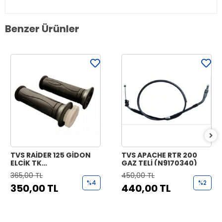
Benzer Ürünler
TVS RAİDER 125 GİDON
TVS APACHE RTR 200
ELCİK TK
GAZ TELİ (N9170340)
(N9221070+N9221170)
365,00 TL
450,00 TL
%4
%2
350,00 TL
440,00 TL