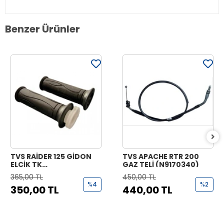
Benzer Ürünler
TVS RAİDER 125 GİDON
TVS APACHE RTR 200
ELCİK TK
GAZ TELİ (N9170340)
(N9221070+N9221170)
365,00 TL
450,00 TL
%4
%2
350,00 TL
440,00 TL