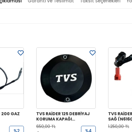
çıklaması
Garanti ve Teslimat
Taksit Seçenekleri
Yo
 200 GAZ
TVS RAİDER 125 DEBRİYAJ
TVS RAİDE
KORUMA KAPAĞI
SAĞ (N616
(N6030380)
650,00 TL
1.250,00 TL
%2
%4