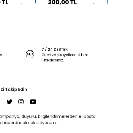
 TL
200,00 TL
950
7 / 24 DESTEK
ya
Öneri ve şikayetlerinizi bize
iletebilirsiniz.
izi Takip Edin
ampanya, duyuru, bilgilendirmelerden e-posta
le haberdar olmak istiyorum.