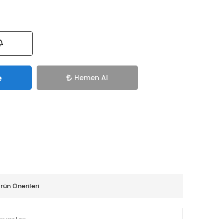
e
Hemen Al
rün Önerileri