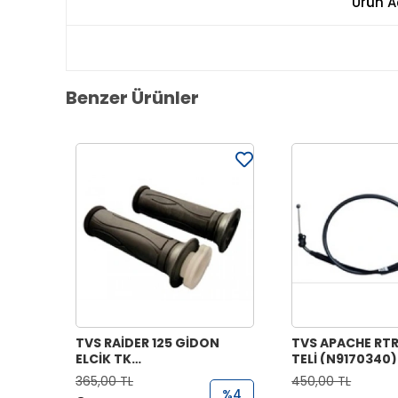
Ürün A
Benzer Ürünler
TVS RAİDER 125 GİDON
TVS APACHE RTR
ELCİK TK
TELİ (N9170340)
(N9221070+N9221170)
365,00 TL
450,00 TL
%4