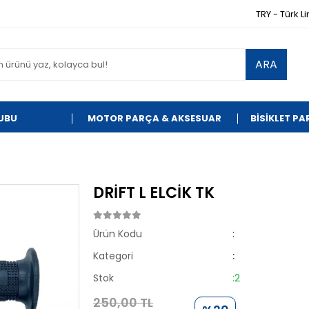
TRY - Türk Li
ARA
UBU
MOTOR PARÇA & AKSESUAR
BİSİKLET P
DRİFT L ELCİK TK
Ürün Kodu
:
Kategori
:
Stok
:2
250,00 TL