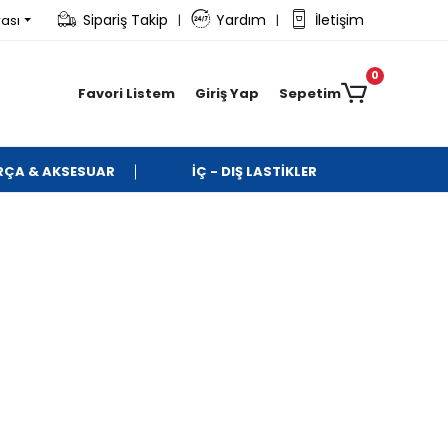
Sipariş Takip
Yardım
İletişim
rası
|
|
0
Favori Listem
Giriş Yap
Sepetim
ARÇA & AKSESUAR
İÇ - DIŞ LASTİKLER