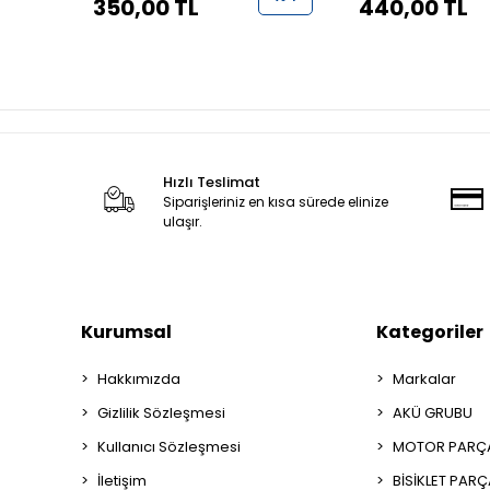
350,00 TL
440,00 TL
Hızlı Teslimat
Siparişleriniz en kısa sürede elinize
ulaşır.
Kurumsal
Kategoriler
Hakkımızda
Markalar
Gizlilik Sözleşmesi
AKÜ GRUBU
Kullanıcı Sözleşmesi
MOTOR PARÇA
İletişim
BİSİKLET PAR