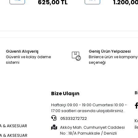
625,00 TL
1.200,00
Güvenli Alışveriş
Geniş Ürün Yelpazesi
Güvenli ve kolay ödeme
Binlerce ürün ve kampan
sistemi
seçeneği
B
Bize Ulaşın
Haftaiçi 09:00 - 19:00 Cumartesi 10:00 -
17:00 saatleri arasında ulaşabilirsiniz.
05333272722
K
 & AKSESUAR
i
Akköy Mah. Cumhuriyet Caddesi
No : 18/A Pamukkale / Denizli
ÇA & AKSESUAR