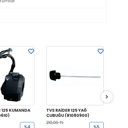
rumlar
R 125 KUMANDA
TVS RAİDER 125 YAĞ
TVS R
0610)
ÇUBUĞU (R1080900)
(EMME
210,00 TL
1.000,
%4
%5