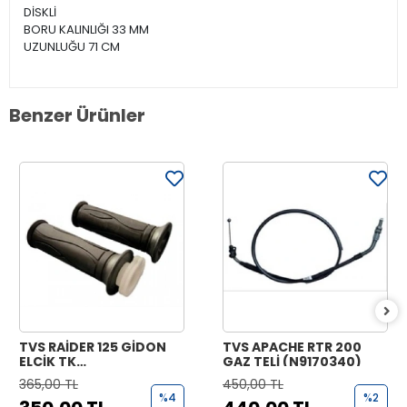
DİSKLİ
BORU KALINLIĞI 33 MM
UZUNLUĞU 71 CM
Benzer Ürünler
TVS RAİDER 125 GİDON
TVS APACHE RTR 200
ELCİK TK
GAZ TELİ (N9170340)
(N9221070+N9221170)
365,00 TL
450,00 TL
%4
%2