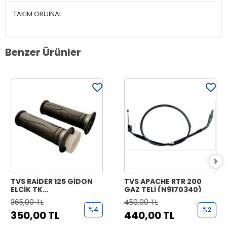
TAKIM ORİJİNAL
Benzer Ürünler
TVS RAİDER 125 GİDON
TVS APACHE RTR 200
ELCİK TK
GAZ TELİ (N9170340)
(N9221070+N9221170)
365,00 TL
450,00 TL
%4
%2
350,00 TL
440,00 TL