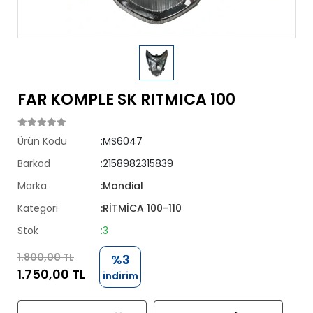
FAR KOMPLE SK RITMICA 100
Ürün Kodu
:MS6047
Barkod
:2158982315839
Marka
:Mondial
Kategori
:RİTMİCA 100-110
Stok
:3
1.800,00 TL
%3
1.750,00 TL
indirim