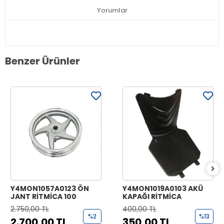
Yorumlar
Benzer Ürünler
Y4MON1057A0123 ÖN
Y4MON1019A0103 AKÜ
JANT RİTMİCA 100
KAPAĞI RİTMİCA
2.750,00 TL
400,00 TL
%2
%13
2.700,00 TL
350,00 TL