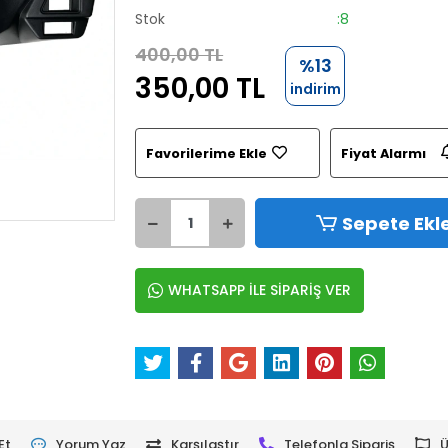
Stok
:8
400,00 TL
%13
350,00 TL
indirim
Favorilerime Ekle
Fiyat Alarmı
Sepete Ekl
WHATSAPP İLE SİPARİŞ VER
Et
Yorum Yaz
Karşılaştır
Telefonla Sipariş
Ü