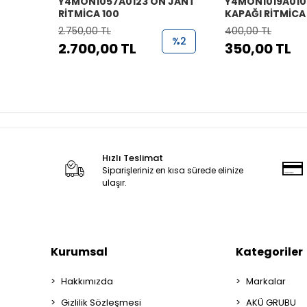
Y4MON1057A0123 ÖN JANT
Y4MON1019A010
RİTMİCA 100
KAPAĞI RİTMİCA
2.750,00 TL
400,00 TL
%2
2.700,00 TL
350,00 TL
Hızlı Teslimat
Siparişleriniz en kısa sürede elinize
ulaşır.
Kurumsal
Kategoriler
Hakkımızda
Markalar
Gizlilik Sözleşmesi
AKÜ GRUBU