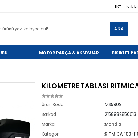
TRY - Türk Li
ARA
UBU
MOTOR PARÇA & AKSESUAR
BİSİKLET P
KİLOMETRE TABLASI RITMIC
Ürün Kodu
:MS5909
Barkod
:2158982850613
Marka
:Mondial
Kategori
:RİTMİCA 100-11