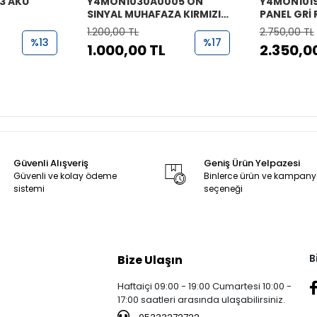
3 AKÜ
Y4MON1030A0005 ÖN
Y4MON101
SINYAL MUHAFAZA KIRMIZI
PANEL GRİ 
RİTMİCA
1.200,00 TL
2.750,00 TL
%13
%17
1.000,00 TL
2.350,0
Güvenli Alışveriş
Geniş Ürün Yelpazesi
Güvenli ve kolay ödeme
Binlerce ürün ve kampan
sistemi
seçeneği
B
Bize Ulaşın
Haftaiçi 09:00 - 19:00 Cumartesi 10:00 -
17:00 saatleri arasında ulaşabilirsiniz.