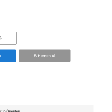
e
Hemen Al
rün Önerileri