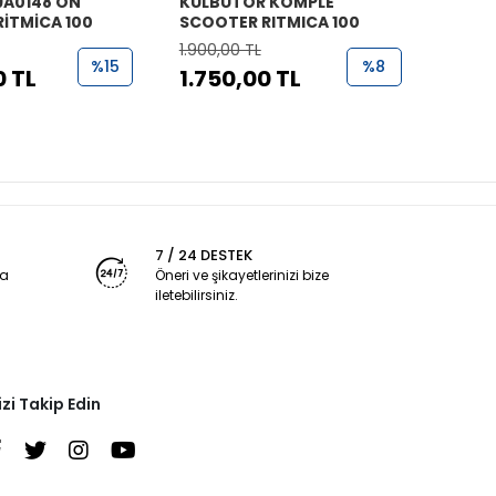
9A0148 ÖN
KÜLBÜTÖR KOMPLE
YAN K
RİTMİCA 100
SCOOTER RITMICA 100
100 K
1.900,00 TL
2.400
%15
%8
0 TL
1.750,00 TL
2.10
7 / 24 DESTEK
ya
Öneri ve şikayetlerinizi bize
iletebilirsiniz.
izi Takip Edin