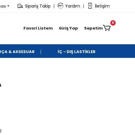
Sipariş Takip
Yardım
İletişim
rası
|
|
0
Favori Listem
Giriş Yap
Sepetim
ARÇA & AKSESUAR
İÇ - DIŞ LASTİKLER
A
0