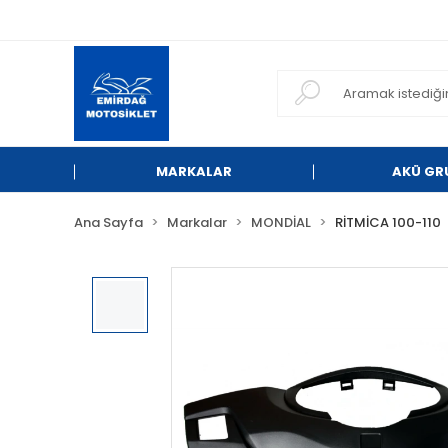
MARKALAR
AKÜ GR
Ana Sayfa
Markalar
MONDİAL
RİTMİCA 100-110