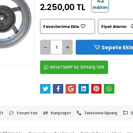
%2
2.250,00 TL
indirim
Favorilerime Ekle
Fiyat Alarmı
Sepete Ekl
WHATSAPP İLE SİPARİŞ VER
Et
Yorum Yaz
Karşılaştır
Telefonla Sipariş
Ü