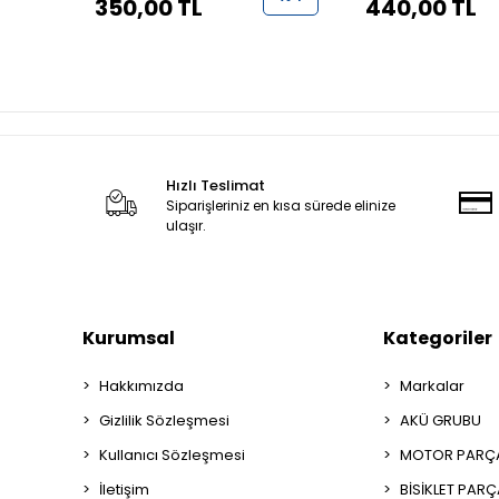
350,00 TL
440,00 TL
Hızlı Teslimat
Siparişleriniz en kısa sürede elinize
ulaşır.
Kurumsal
Kategoriler
Hakkımızda
Markalar
Gizlilik Sözleşmesi
AKÜ GRUBU
Kullanıcı Sözleşmesi
MOTOR PARÇA
İletişim
BİSİKLET PAR