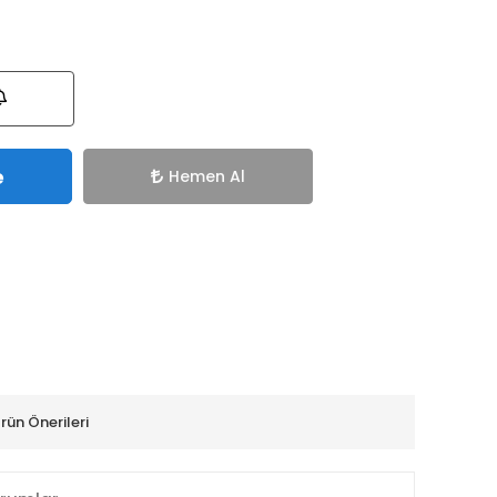
e
Hemen Al
rün Önerileri