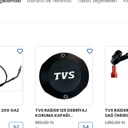
çıklaması
Garanti ve Teslimat
Taksit Seçenekleri
Yo
 200 GAZ
TVS RAİDER 125 DEBRİYAJ
TVS RAİDE
KORUMA KAPAĞI
SAĞ (N616
(N6030380)
650,00 TL
1.250,00 TL
%2
%4