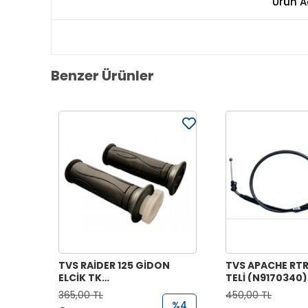
Ürün A
Benzer Ürünler
TVS RAİDER 125 GİDON
TVS APACHE RTR
ELCİK TK
TELİ (N9170340)
(N9221070+N9221170)
365,00 TL
450,00 TL
%4