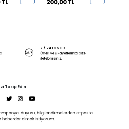
 TL
200,00 TL
950
7 / 24 DESTEK
ya
Öneri ve şikayetlerinizi bize
iletebilirsiniz.
izi Takip Edin
ampanya, duyuru, bilgilendirmelerden e-posta
le haberdar olmak istiyorum.