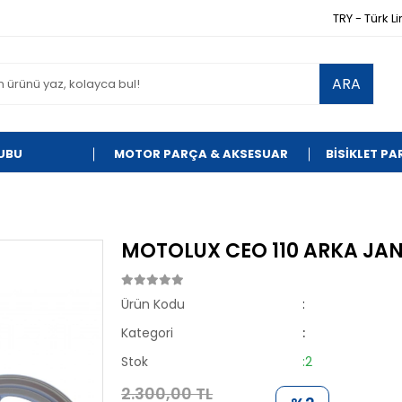
TRY - Türk Li
ARA
UBU
MOTOR PARÇA & AKSESUAR
BİSİKLET P
MOTOLUX CEO 110 ARKA JANT 
Ürün Kodu
:
Kategori
:
Stok
:2
2.300,00 TL