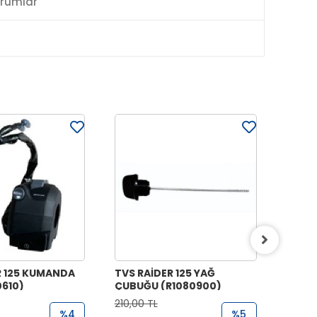
rumlar
R 125 KUMANDA
TVS RAİDER 125 YAĞ
TVS R
0610)
ÇUBUĞU (R1080900)
(EMME
210,00 TL
1.000,
%4
%5