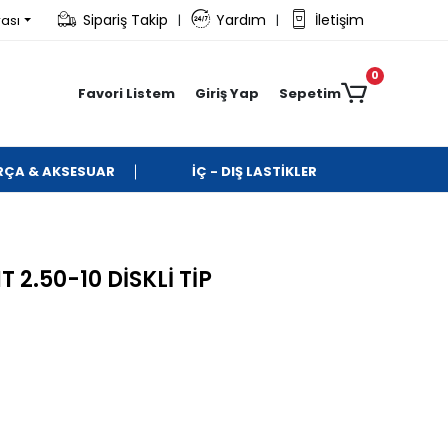
Sipariş Takip
Yardım
İletişim
rası
|
|
0
Favori Listem
Giriş Yap
Sepetim
ARÇA & AKSESUAR
İÇ - DIŞ LASTİKLER
2.50-10 DİSKLİ TİP