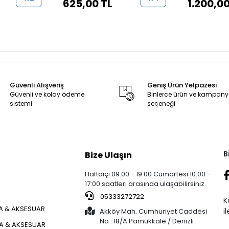
625,00 TL
1.200,00
Güvenli Alışveriş
Geniş Ürün Yelpazesi
Güvenli ve kolay ödeme
Binlerce ürün ve kampan
sistemi
seçeneği
B
Bize Ulaşın
Haftaiçi 09:00 - 19:00 Cumartesi 10:00 -
17:00 saatleri arasında ulaşabilirsiniz.
05333272722
K
 & AKSESUAR
i
Akköy Mah. Cumhuriyet Caddesi
No : 18/A Pamukkale / Denizli
ÇA & AKSESUAR