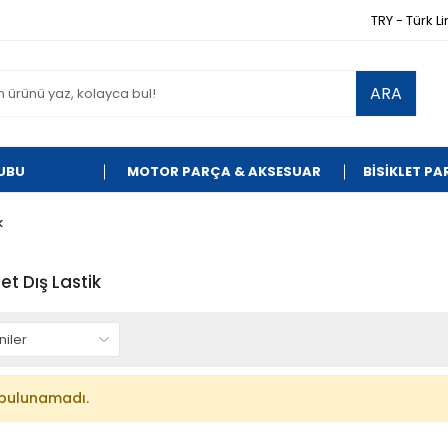
TRY - Türk Li
ARA
UBU
MOTOR PARÇA & AKSESUAR
BİSİKLET P
k
et Dış Lastik
bulunamadı.