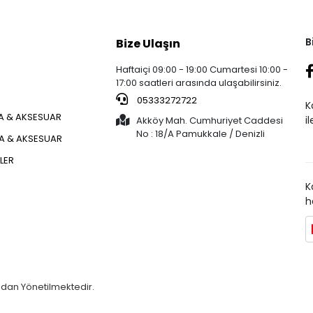
B
Bize Ulaşın
Haftaiçi 09:00 - 19:00 Cumartesi 10:00 -
17:00 saatleri arasında ulaşabilirsiniz.
05333272722
K
 & AKSESUAR
i
Akköy Mah. Cumhuriyet Caddesi
No : 18/A Pamukkale / Denizli
ÇA & AKSESUAR
KLER
K
h
ndan Yönetilmektedir.