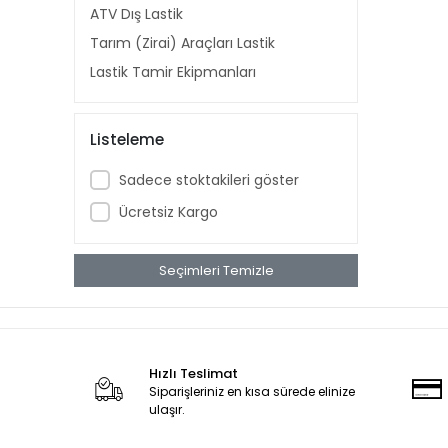
ATV Dış Lastik
Tarım (Zirai) Araçları Lastik
Lastik Tamir Ekipmanları
Listeleme
Sadece stoktakileri göster
Ücretsiz Kargo
Seçimleri Temizle
Hızlı Teslimat
Siparişleriniz en kısa sürede elinize
ulaşır.