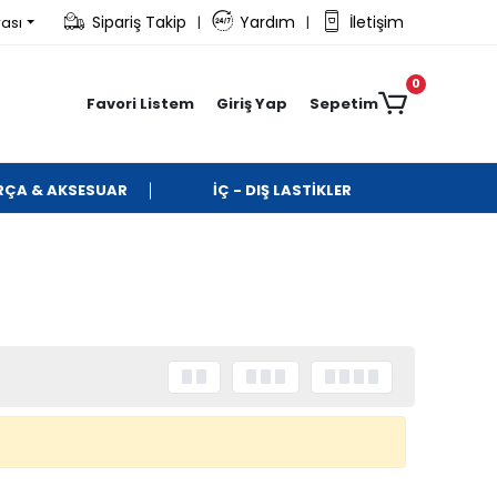
Sipariş Takip
Yardım
İletişim
rası
|
|
0
Favori Listem
Giriş Yap
Sepetim
ARÇA & AKSESUAR
İÇ - DIŞ LASTİKLER