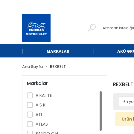
MARKALAR
AKÜ GR
Ana Sayfa
REXBELT
Markalar
REXBELT
A KALİTE
A S K
ATL
Ürün 
ATLAS
BANDO ÇİN