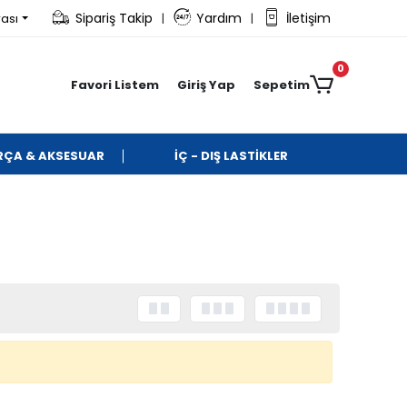
Sipariş Takip
Yardım
İletişim
rası
|
|
0
Favori Listem
Giriş Yap
Sepetim
ARÇA & AKSESUAR
İÇ - DIŞ LASTİKLER