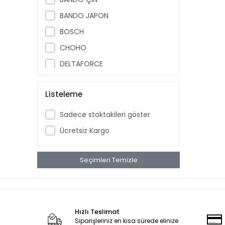
BANDO JAPON
BOSCH
CHOHO
DELTAFORCE
ITHAL
Listeleme
Mondial
OEM
Sadece stoktakileri göster
OSKAR
Ücretsiz Kargo
RIALLI
T V S
Seçimleri Temizle
TONDAR
YERLI
Zongshen
Hızlı Teslimat
Siparişleriniz en kısa sürede elinize