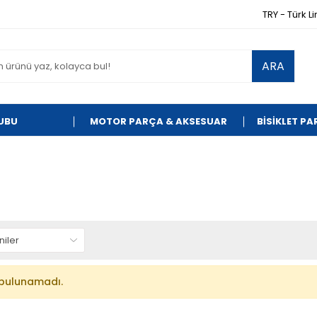
TRY - Türk Li
ARA
UBU
MOTOR PARÇA & AKSESUAR
BİSİKLET P
bulunamadı.