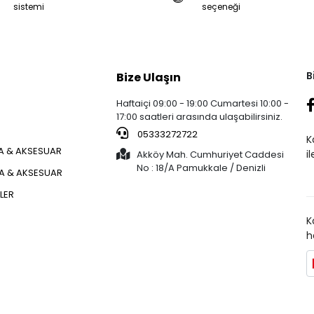
sistemi
seçeneği
B
Bize Ulaşın
Haftaiçi 09:00 - 19:00 Cumartesi 10:00 -
17:00 saatleri arasında ulaşabilirsiniz.
05333272722
K
 & AKSESUAR
i
Akköy Mah. Cumhuriyet Caddesi
No : 18/A Pamukkale / Denizli
ÇA & AKSESUAR
KLER
K
h