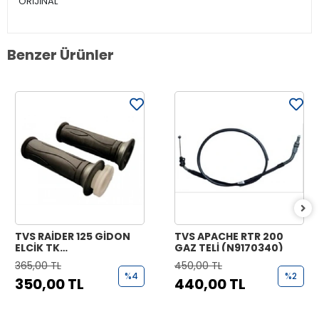
ORİJİNAL
Benzer Ürünler
TVS RAİDER 125 GİDON
TVS APACHE RTR 200
ELCİK TK
GAZ TELİ (N9170340)
(N9221070+N9221170)
365,00 TL
450,00 TL
%4
%2
350,00 TL
440,00 TL