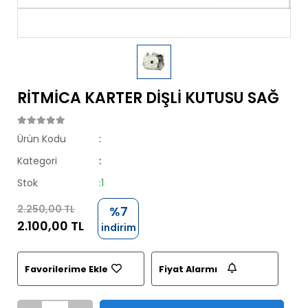
RİTMİCA KARTER DİŞLİ KUTUSU SAĞ
Ürün Kodu
:
Kategori
:
Stok
:1
2.250,00 TL
%7
2.100,00 TL
indirim
Favorilerime Ekle
Fiyat Alarmı