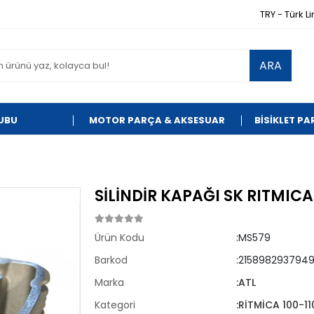
TRY - Türk Li
ARA
UBU
MOTOR PARÇA & AKSESUAR
BİSİKLET P
SİLİNDİR KAPAĞI SK RITMICA
Ürün Kodu
:MS579
Barkod
:215898293794
Marka
:ATL
Kategori
:RİTMİCA 100-11