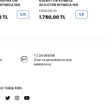
9A0148 ÖN
KÜLBÜTÖR KOMPLE
YAN K
RİTMİCA 100
SCOOTER RITMICA 100
100 K
1.900,00 TL
2.400
%15
%8
0 TL
1.750,00 TL
2.10
7 / 24 DESTEK
ya
Öneri ve şikayetlerinizi bize
iletebilirsiniz.
izi Takip Edin