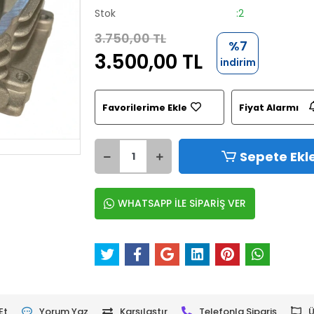
Stok
:2
3.750,00 TL
%7
3.500,00 TL
indirim
Favorilerime Ekle
Fiyat Alarmı
Sepete Ekl
WHATSAPP İLE SİPARİŞ VER
Et
Yorum Yaz
Karşılaştır
Telefonla Sipariş
Ü