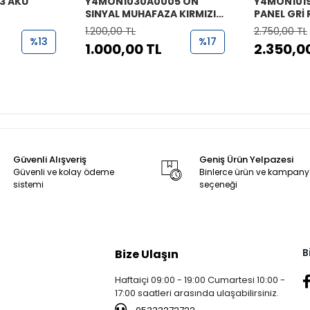
3 AKÜ
Y4MON1030A0005 ÖN
Y4MON101
SINYAL MUHAFAZA KIRMIZI
PANEL GRİ 
RİTMİCA
1.200,00 TL
2.750,00 TL
%13
%17
1.000,00 TL
2.350,0
Güvenli Alışveriş
Geniş Ürün Yelpazesi
Güvenli ve kolay ödeme
Binlerce ürün ve kampan
sistemi
seçeneği
B
Bize Ulaşın
Haftaiçi 09:00 - 19:00 Cumartesi 10:00 -
17:00 saatleri arasında ulaşabilirsiniz.