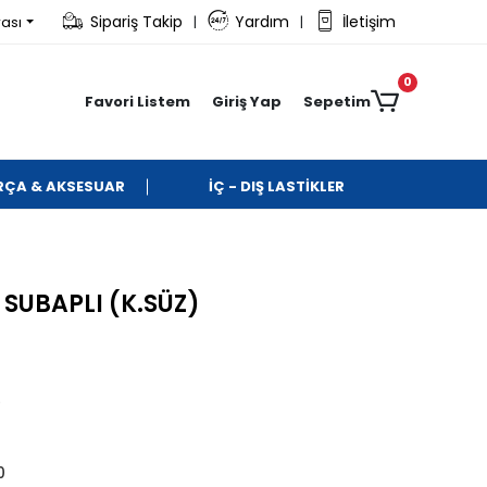
Sipariş Takip
Yardım
İletişim
rası
|
|
0
Favori Listem
Giriş Yap
Sepetim
ARÇA & AKSESUAR
İÇ - DIŞ LASTİKLER
 SUBAPLI (K.SÜZ)
9
0