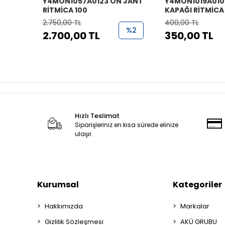
Y4MON1057A0123 ÖN JANT
Y4MON1019A010
RİTMİCA 100
KAPAĞI RİTMİCA
2.750,00 TL
400,00 TL
%2
2.700,00 TL
350,00 TL
Hızlı Teslimat
Siparişleriniz en kısa sürede elinize
ulaşır.
Kurumsal
Kategoriler
Hakkımızda
Markalar
Gizlilik Sözleşmesi
AKÜ GRUBU