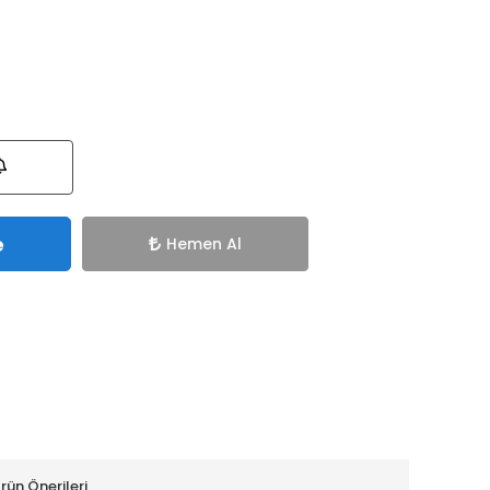
e
Hemen Al
rün Önerileri