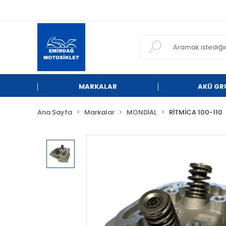
MARKALAR
AKÜ GR
Ana Sayfa
Markalar
MONDİAL
RİTMİCA 100-110