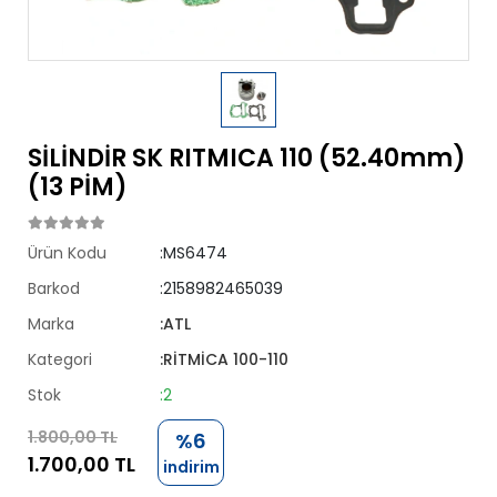
SİLİNDİR SK RITMICA 110 (52.40mm)
(13 PİM)
Ürün Kodu
:MS6474
Barkod
:2158982465039
Marka
:ATL
Kategori
:RİTMİCA 100-110
Stok
:2
1.800,00 TL
%6
1.700,00 TL
indirim