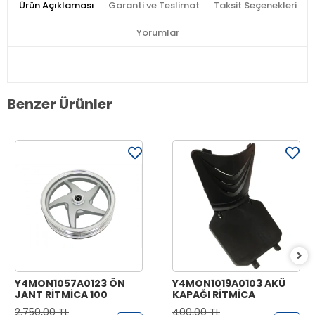
Ürün Açıklaması
Garanti ve Teslimat
Taksit Seçenekleri
Yorumlar
Benzer Ürünler
Y4MON1057A0123 ÖN
Y4MON1019A0103 AKÜ
JANT RİTMİCA 100
KAPAĞI RİTMİCA
2.750,00 TL
400,00 TL