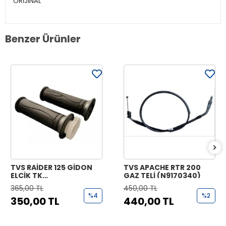
ORİJİNAL
Benzer Ürünler
TVS RAİDER 125 GİDON
TVS APACHE RTR 200
ELCİK TK
GAZ TELİ (N9170340)
(N9221070+N9221170)
365,00 TL
450,00 TL
%4
%2
350,00 TL
440,00 TL