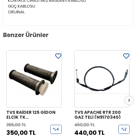
KONTROL CİHAZI AKÜ BAĞLANTI KABLOSU
GÜÇ KABLOSU
ORİJİNAL
Benzer Ürünler
TVS RAİDER 125 GİDON
TVS APACHE RTR 200
ELCİK TK
GAZ TELİ (N9170340)
(N9221070+N9221170)
365,00 TL
450,00 TL
%4
%2
350,00 TL
440,00 TL