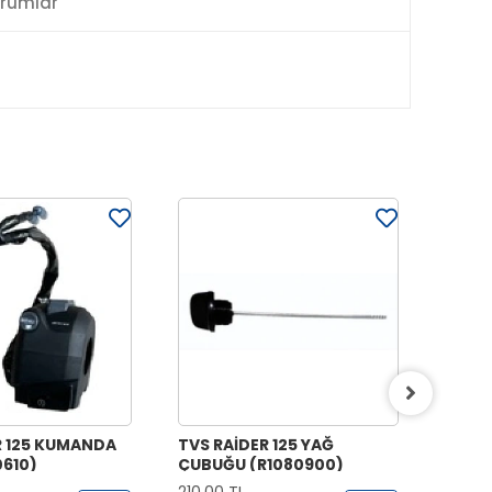
rumlar
R 125 KUMANDA
TVS RAİDER 125 YAĞ
TVS R
0610)
ÇUBUĞU (R1080900)
(EMME