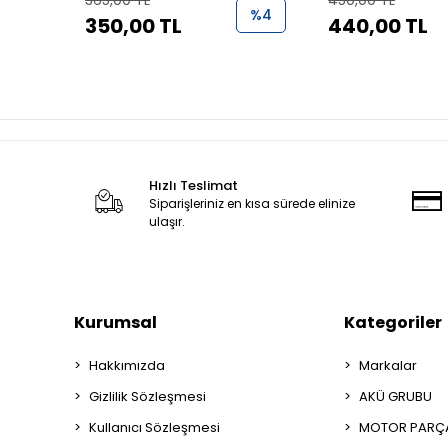
365,00 TL
450,00 TL
%4
350,00 TL
440,00 TL
Hızlı Teslimat
Siparişleriniz en kısa sürede elinize
ulaşır.
Kurumsal
Kategoriler
Hakkımızda
Markalar
Gizlilik Sözleşmesi
AKÜ GRUBU
Kullanıcı Sözleşmesi
MOTOR PARÇA