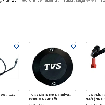
çıklaması
Garanti ve Teslimat
Taksit Seçenekleri
Yo
 200 GAZ
TVS RAİDER 125 DEBRİYAJ
TVS RAİDE
KORUMA KAPAĞI
SAĞ (N616
(N6030380)