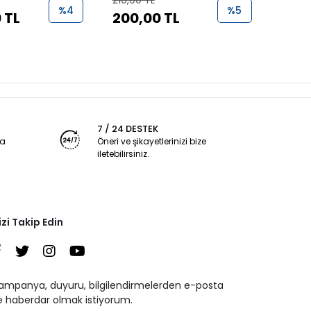
210,00 TL
1.000,
%4
%5
 TL
200,00 TL
950
7 / 24 DESTEK
ya
Öneri ve şikayetlerinizi bize
iletebilirsiniz.
izi Takip Edin
ampanya, duyuru, bilgilendirmelerden e-posta
le haberdar olmak istiyorum.