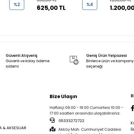
650,00 TL
1.250,00 TL
%2
%4
625,00 TL
1.200,00
Güvenli Alışveriş
Geniş Ürün Yelpazesi
Güvenli ve kolay ödeme
Binlerce ürün ve kampan
sistemi
seçeneği
B
Bize Ulaşın
Haftaiçi 09:00 - 19:00 Cumartesi 10:00 -
17:00 saatleri arasında ulaşabilirsiniz.
05333272722
K
 & AKSESUAR
i
Akköy Mah. Cumhuriyet Caddesi