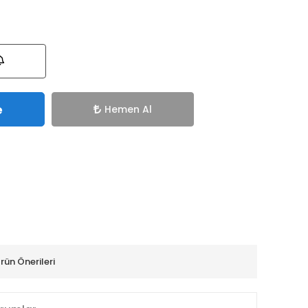
e
Hemen Al
rün Önerileri