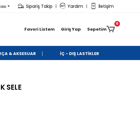
Sipariş Takip
Yardım
İletişim
rası
|
|
0
Favori Listem
Giriş Yap
Sepetim
ARÇA & AKSESUAR
İÇ - DIŞ LASTİKLER
K SELE