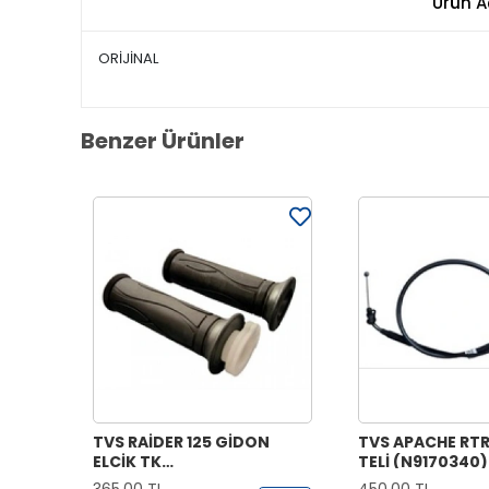
Ürün A
ORİJİNAL
Benzer Ürünler
TVS RAİDER 125 GİDON
TVS APACHE RTR
ELCİK TK
TELİ (N9170340)
(N9221070+N9221170)