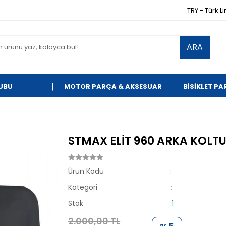
TRY - Türk Li
ARA
UBU
MOTOR PARÇA & AKSESUAR
BİSİKLET P
STMAX ELİT 960 ARKA KOLTU
Ürün Kodu
:
Kategori
:
Stok
:1
2.000,00 TL