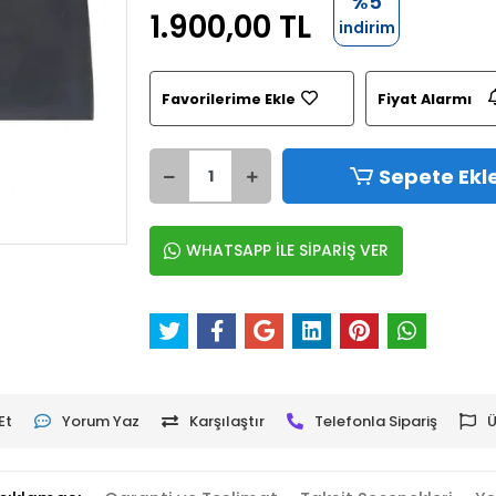
%5
1.900,00 TL
indirim
Favorilerime Ekle
Fiyat Alarmı
Sepete Ekl
WHATSAPP İLE SİPARİŞ VER
Et
Yorum Yaz
Karşılaştır
Telefonla Sipariş
Ü