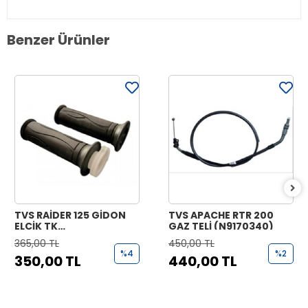
Benzer Ürünler
TVS RAİDER 125 GİDON
TVS APACHE RTR 200
ELCİK TK
GAZ TELİ (N9170340)
(N9221070+N9221170)
365,00 TL
450,00 TL
%4
%2
350,00 TL
440,00 TL