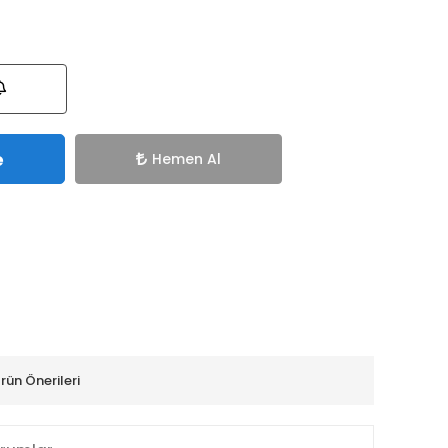
e
Hemen Al
rün Önerileri