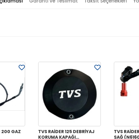
çıklaması
Garanti ve Teslimat
Taksit Seçenekleri
Yo
 200 GAZ
TVS RAİDER 125 DEBRİYAJ
TVS RAİDE
KORUMA KAPAĞI
SAĞ (N616