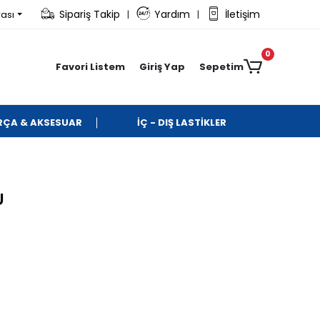
Sipariş Takip
Yardım
İletişim
rası
|
|
0
Favori Listem
Giriş Yap
Sepetim
ARÇA & AKSESUAR
İÇ - DIŞ LASTİKLER
U