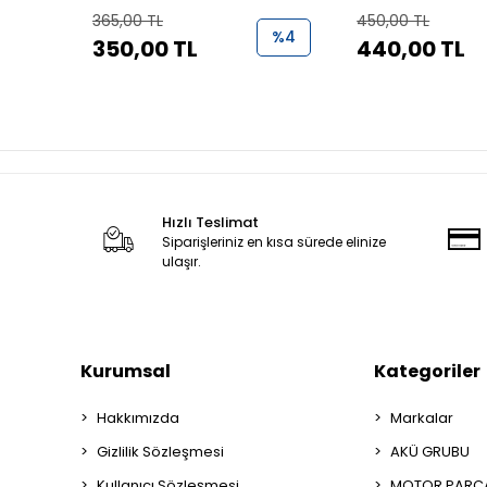
(N9221070+N9221170)
365,00 TL
450,00 TL
%4
350,00 TL
440,00 TL
Hızlı Teslimat
Siparişleriniz en kısa sürede elinize
ulaşır.
Kurumsal
Kategoriler
Hakkımızda
Markalar
Gizlilik Sözleşmesi
AKÜ GRUBU
Kullanıcı Sözleşmesi
MOTOR PARÇA