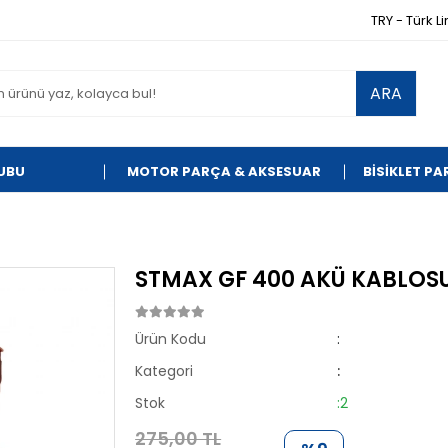
TRY - Türk Li
ARA
UBU
MOTOR PARÇA & AKSESUAR
BİSİKLET P
STMAX GF 400 AKÜ KABLOS
Ürün Kodu
:
Kategori
:
Stok
:2
275,00 TL