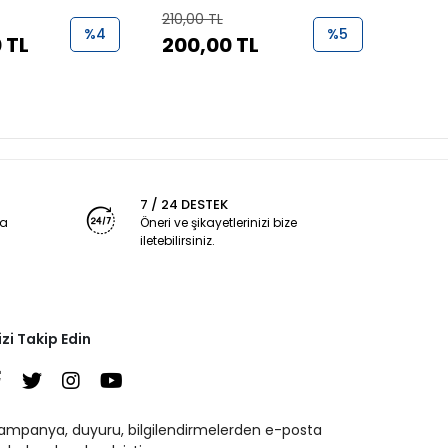
210,00 TL
1.000,
%4
%5
 TL
200,00 TL
950
7 / 24 DESTEK
ya
Öneri ve şikayetlerinizi bize
iletebilirsiniz.
izi Takip Edin
ampanya, duyuru, bilgilendirmelerden e-posta