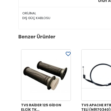
Ürün A
ORİJİNAL
DIŞ GÜÇ KABLOSU
Benzer Ürünler
TVS RAİDER 125 GİDON
TVS APACHE RTR
ELCİK TK
TELİ (N9170340)