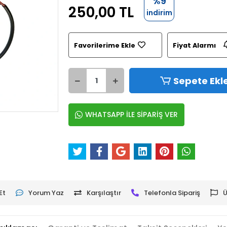
%9
250,00 TL
indirim
Favorilerime Ekle
Fiyat Alarmı
Sepete Ekl
WHATSAPP İLE SİPARİŞ VER
Et
Yorum Yaz
Karşılaştır
Telefonla Sipariş
Ü