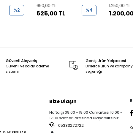
(N6030380)
650,00 TL
1.250,00 TL
%2
%4
625,00 TL
1.200,00
Güvenli Alışveriş
Geniş Ürün Yelpazesi
Güvenli ve kolay ödeme
Binlerce ürün ve kampan
sistemi
seçeneği
B
Bize Ulaşın
Haftaiçi 09:00 - 19:00 Cumartesi 10:00 -
17:00 saatleri arasında ulaşabilirsiniz.
05333272722
K
 & AKSESUAR