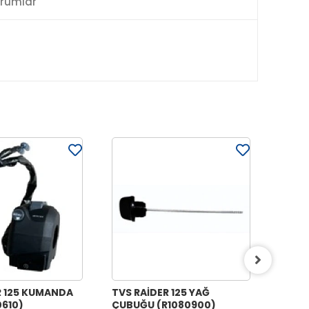
rumlar
R 125 KUMANDA
TVS RAİDER 125 YAĞ
TVS R
0610)
ÇUBUĞU (R1080900)
(EMME