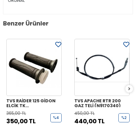
ORİJİNAL
Benzer Ürünler
TVS RAİDER 125 GİDON
TVS APACHE RTR 200
ELCİK TK
GAZ TELİ (N9170340)
(N9221070+N9221170)
365,00 TL
450,00 TL
%4
%2
350,00 TL
440,00 TL