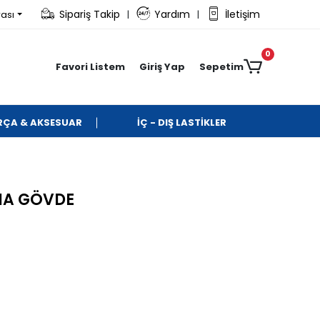
Sipariş Takip
Yardım
İletişim
rası
|
|
0
Favori Listem
Giriş Yap
Sepetim
ARÇA & AKSESUAR
İÇ - DIŞ LASTİKLER
NA GÖVDE