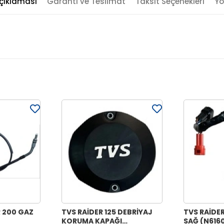
çıklaması
Garanti ve Teslimat
Taksit Seçenekleri
Yo
 200 GAZ
TVS RAİDER 125 DEBRİYAJ
TVS RAİDE
KORUMA KAPAĞI
SAĞ (N616