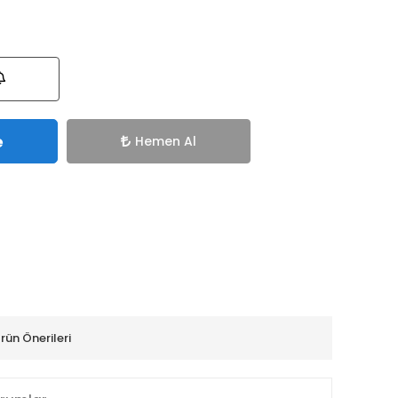
e
Hemen Al
rün Önerileri