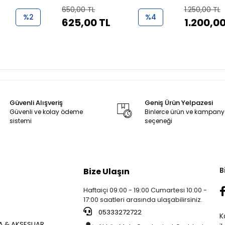
(N6030380)
650,00 TL
1.250,00 TL
%2
%4
625,00 TL
1.200,00
Güvenli Alışveriş
Geniş Ürün Yelpazesi
Güvenli ve kolay ödeme
Binlerce ürün ve kampan
sistemi
seçeneği
B
Bize Ulaşın
Haftaiçi 09:00 - 19:00 Cumartesi 10:00 -
17:00 saatleri arasında ulaşabilirsiniz.
05333272722
K
 & AKSESUAR