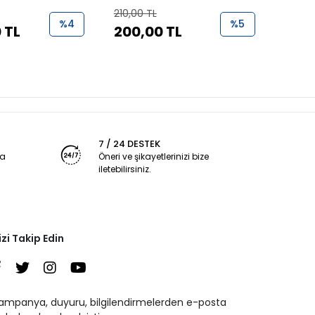
210,00 TL
1.000,
%4
%5
 TL
200,00 TL
950
7 / 24 DESTEK
ya
Öneri ve şikayetlerinizi bize
iletebilirsiniz.
izi Takip Edin
ampanya, duyuru, bilgilendirmelerden e-posta