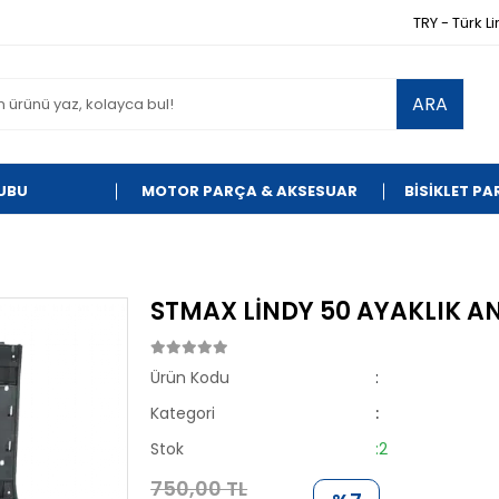
TRY - Türk Li
ARA
UBU
MOTOR PARÇA & AKSESUAR
BİSİKLET P
STMAX LİNDY 50 AYAKLIK A
Ürün Kodu
:
Kategori
:
Stok
:2
750,00 TL