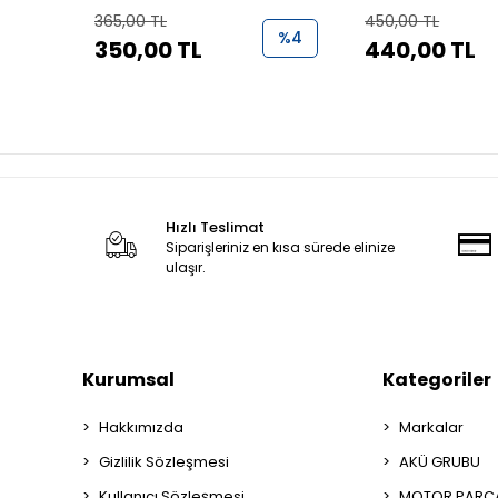
(N9221070+N9221170)
365,00 TL
450,00 TL
%4
350,00 TL
440,00 TL
Hızlı Teslimat
Siparişleriniz en kısa sürede elinize
ulaşır.
Kurumsal
Kategoriler
Hakkımızda
Markalar
Gizlilik Sözleşmesi
AKÜ GRUBU
Kullanıcı Sözleşmesi
MOTOR PARÇA