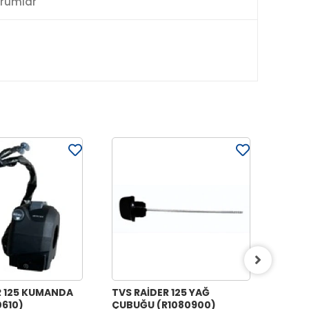
rumlar
R 125 KUMANDA
TVS RAİDER 125 YAĞ
TVS R
0610)
ÇUBUĞU (R1080900)
(EMME