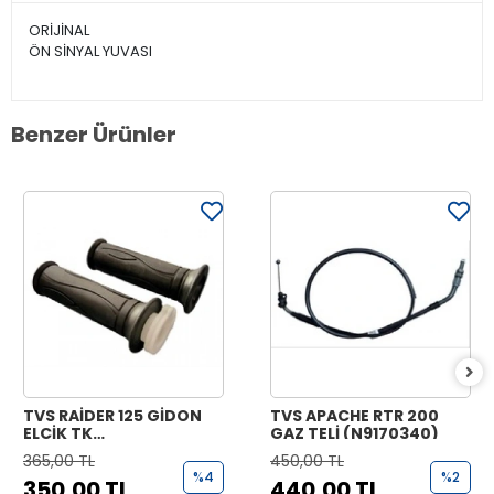
ORİJİNAL
ÖN SİNYAL YUVASI
Benzer Ürünler
TVS RAİDER 125 GİDON
TVS APACHE RTR 200
ELCİK TK
GAZ TELİ (N9170340)
(N9221070+N9221170)
365,00 TL
450,00 TL
%4
%2
350,00 TL
440,00 TL