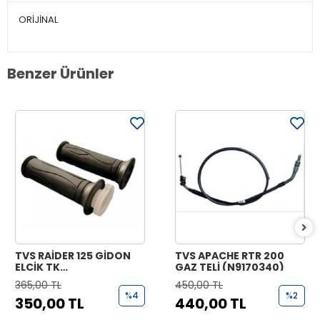
ORİJİNAL
Benzer Ürünler
TVS RAİDER 125 GİDON
TVS APACHE RTR 200
ELCİK TK
GAZ TELİ (N9170340)
(N9221070+N9221170)
365,00 TL
450,00 TL
%4
%2
350,00 TL
440,00 TL