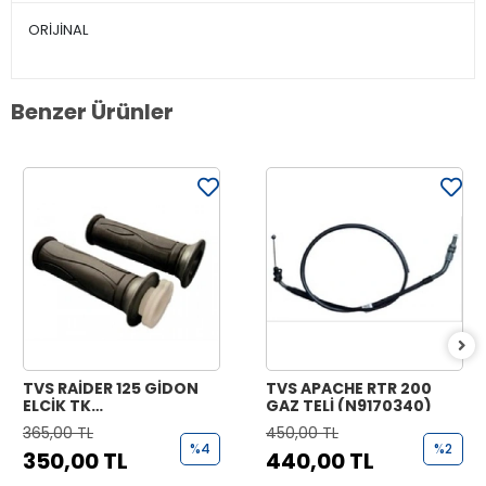
ORİJİNAL
Benzer Ürünler
TVS RAİDER 125 GİDON
TVS APACHE RTR 200
ELCİK TK
GAZ TELİ (N9170340)
(N9221070+N9221170)
365,00 TL
450,00 TL
%4
%2
350,00 TL
440,00 TL