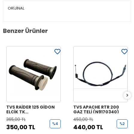
ORİJİNAL
Benzer Ürünler
TVS RAİDER 125 GİDON
TVS APACHE RTR 200
ELCİK TK
GAZ TELİ (N9170340)
(N9221070+N9221170)
365,00 TL
450,00 TL
%4
%2
350,00 TL
440,00 TL