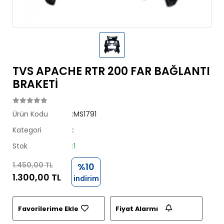
TVS APACHE RTR 200 FAR BAĞLANTI
BRAKETİ
Ürün Kodu
:MS1791
Kategori
:
Stok
:1
1.450,00 TL
%10
1.300,00 TL
indirim
Favorilerime Ekle
Fiyat Alarmı