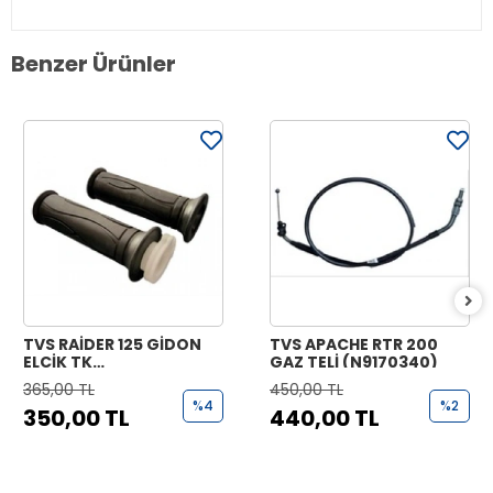
Benzer Ürünler
TVS RAİDER 125 GİDON
TVS APACHE RTR 200
ELCİK TK
GAZ TELİ (N9170340)
(N9221070+N9221170)
365,00 TL
450,00 TL
%4
%2
350,00 TL
440,00 TL