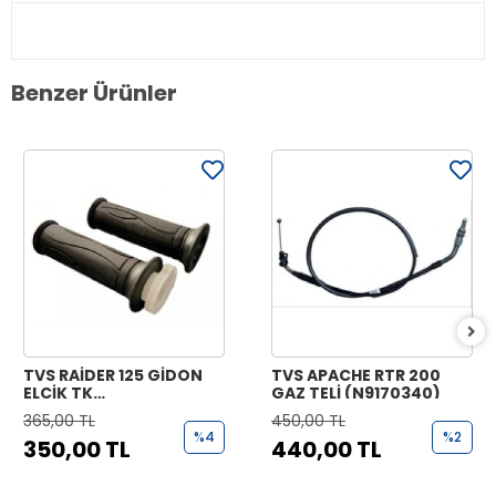
Benzer Ürünler
TVS RAİDER 125 GİDON
TVS APACHE RTR 200
ELCİK TK
GAZ TELİ (N9170340)
(N9221070+N9221170)
365,00 TL
450,00 TL
%4
%2
350,00 TL
440,00 TL