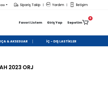
Sipariş Takip
Yardım
İletişim
rası
|
|
0
Favori Listem
Giriş Yap
Sepetim
ARÇA & AKSESUAR
İÇ - DIŞ LASTİKLER
YAH 2023 ORJ