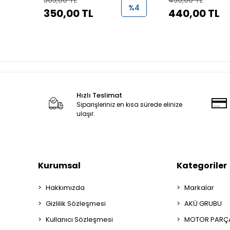
365,00 TL
450,00 TL
%4
350,00 TL
440,00 TL
Hızlı Teslimat
Siparişleriniz en kısa sürede elinize
ulaşır.
Kurumsal
Kategoriler
Hakkımızda
Markalar
Gizlilik Sözleşmesi
AKÜ GRUBU
Kullanıcı Sözleşmesi
MOTOR PARÇA