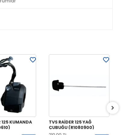
rumlar
R 125 KUMANDA
TVS RAİDER 125 YAĞ
TVS R
0610)
ÇUBUĞU (R1080900)
(EMME