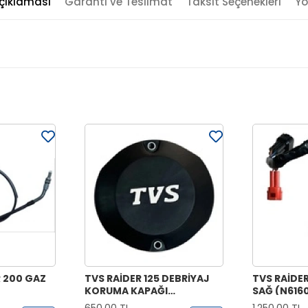
çıklaması
Garanti ve Teslimat
Taksit Seçenekleri
Yo
 200 GAZ
TVS RAİDER 125 DEBRİYAJ
TVS RAİDE
KORUMA KAPAĞI
SAĞ (N616
(N6030380)