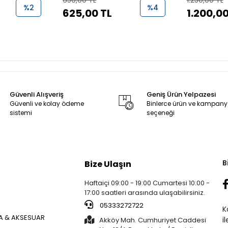
650,00 TL
1.250,00 TL
%2
%4
625,00 TL
1.200,00
Güvenli Alışveriş
Geniş Ürün Yelpazesi
Güvenli ve kolay ödeme
Binlerce ürün ve kampan
sistemi
seçeneği
B
Bize Ulaşın
Haftaiçi 09:00 - 19:00 Cumartesi 10:00 -
17:00 saatleri arasında ulaşabilirsiniz.
05333272722
K
 & AKSESUAR
i
Akköy Mah. Cumhuriyet Caddesi