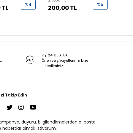
210,00 TL
1.000,
%4
%5
 TL
200,00 TL
950
7 / 24 DESTEK
ya
Öneri ve şikayetlerinizi bize
iletebilirsiniz.
izi Takip Edin
ampanya, duyuru, bilgilendirmelerden e-posta
le haberdar olmak istiyorum.