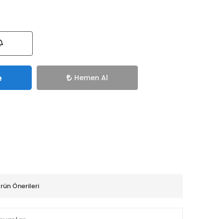
e
Hemen Al
rün Önerileri