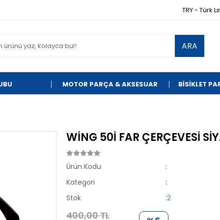
TRY - Türk Li
ARA
UBU
MOTOR PARÇA & AKSESUAR
BİSİKLET P
WİNG 50İ FAR ÇERÇEVESİ Sİ
Ürün Kodu
:
Kategori
:
Stok
:2
400,00 TL