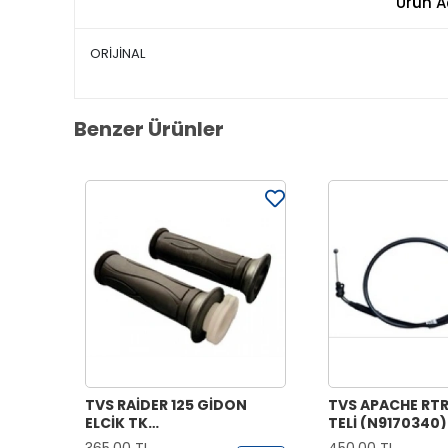
Ürün A
ORİJİNAL
Benzer Ürünler
TVS RAİDER 125 GİDON
TVS APACHE RTR
ELCİK TK
TELİ (N9170340)
(N9221070+N9221170)