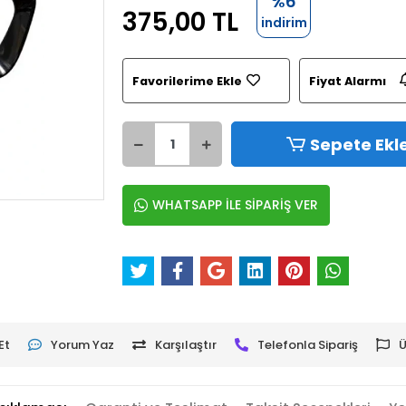
%6
375,00 TL
indirim
Favorilerime Ekle
Fiyat Alarmı
Sepete Ekl
WHATSAPP İLE SİPARİŞ VER
Et
Yorum Yaz
Karşılaştır
Telefonla Sipariş
Ü