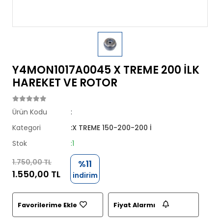
Y4MON1017A0045 X TREME 200 İLK
HAREKET VE ROTOR
Ürün Kodu
:
Kategori
:X TREME 150-200-200 İ
Stok
:1
1.750,00 TL
%11
1.550,00 TL
indirim
Favorilerime Ekle
Fiyat Alarmı