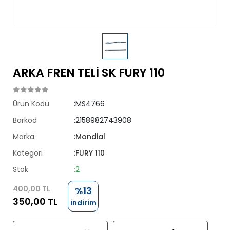
ARKA FREN TELİ SK FURY 110
Ürün Kodu
:MS4766
Barkod
:2158982743908
Marka
:Mondial
Kategori
:FURY 110
Stok
:2
400,00 TL
%13
350,00 TL
indirim