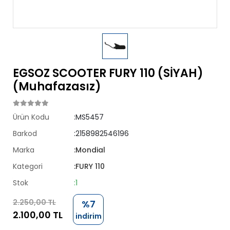
EGSOZ SCOOTER FURY 110 (SİYAH)
(Muhafazasız)
Ürün Kodu
:MS5457
Barkod
:2158982546196
Marka
:Mondial
Kategori
:FURY 110
Stok
:1
2.250,00 TL
%7
2.100,00 TL
indirim